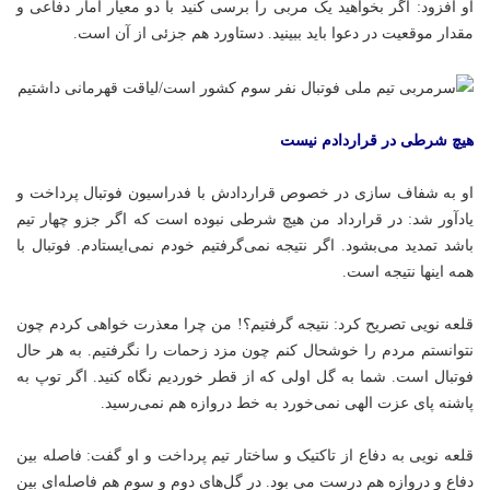
او افزود: اگر بخواهید یک مربی را برسی کنید با دو معیار آمار دفاعی و
مقدار موقعیت در دعوا باید ببینید. دستاورد هم جزئی از آن است.
هیچ شرطی در قراردادم نیست
او به شفاف سازی در خصوص قراردادش با فدراسیون فوتبال پرداخت و
یادآور شد: در قرارداد من هیچ شرطی نبوده است که اگر
جزو
چهار تیم
باشد تمدید می‌بشود. اگر نتیجه نمی‌گرفتیم خودم نمی‌ایستادم. فوتبال با
همه اینها نتیجه است.
قلعه نویی تصریح کرد: نتیجه گرفتیم؟! من چرا معذرت خواهی کردم چون
نتوانستم مردم را خوشحال کنم چون مزد زحمات را نگرفتیم. به هر حال
فوتبال است. شما به گل اولی که از قطر خوردیم نگاه کنید. اگر توپ به
پاشنه پای عزت الهی نمی‌خورد به خط دروازه هم نمی‌رسید.
قلعه نویی به دفاع از تاکتیک و ساختار تیم پرداخت و او گفت: فاصله بین
دفاع و دروازه هم درست می بود. در گل‌های دوم و سوم هم فاصله‌ای بین