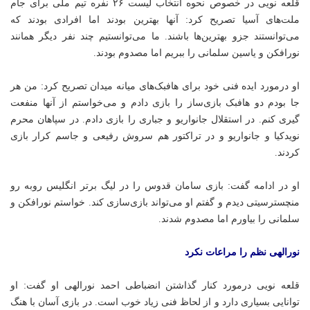
قلعه نویی در خصوص نحوه انتخاب لیست ۲۶
نفره
تیم ملی برای جام
ملت‌های آسیا تصریح کرد: آنها بهترین بودند اما افرادی بودند که
می‌توانستند
جزو
بهترین‌ها باشند. ما می‌توانستیم چند نفر دیگر همانند
نورافکن و یاسین سلمانی را ببریم اما مصدوم بودند.
او درمورد ایده فنی خود برای هافبک‌های میانه میدان تصریح کرد: من هر
جا بودم دو هافبک بازی‌ساز را بازی دادم و می‌خواستم از آنها منفعت
گیری کنم. در استقلال
جانواریو
و جباری را بازی دادم. در سپاهان محرم
نویدکیا و
جانواریو
و در تراکتور هم سروش رفیعی و جاسم کرار بازی
کردند.
او در ادامه گفت: بازی سامان
قدوس
را در لیگ برتر انگلیس روبه رو
منچسترسیتی دیدم و گفتم او می‌تواند بازی‌سازی کند. خواستم نورافکن و
سلمانی را بیاورم اما مصدوم شدند.
نورالهی نظم را مراعات نکرد
قلعه نویی درمورد کنار گذاشتن انضباطی احمد نورالهی او گفت: او
توانایی بسیاری دارد و از لحاظ فنی زیاد خوب است. در بازی آسان با هنگ