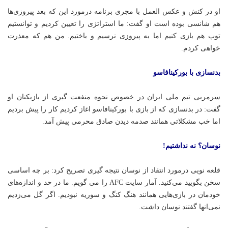
او در کنش و عکس العمل با مجری برنامه درمورد این که بعد پیروزی‌ها
هم شانسی بوده است او گفت: ما استراتژی را تعیین کردیم و توانستیم
توپ هم بازی کنیم اما به پیروزی نرسیم و باختیم. من هم که معذرت
خواهی کردم.
بدنسازی با بورکینافاسو
سرمربی تیم ملی ایران در خصوص نحوه منفعت گیری از بازیکنان او
گفت: در بدنسازی که از بازی با بورکینافاسو اغاز کردیم کار را پیش بردیم
اما
خب
مشکلاتی همانند صدمه دیدن صادق محرمی پیش آمد.
نوسان؟ نه نداشتیم!
قلعه نویی درمورد انتقاد از نوسان نتیجه
گیری تصریح کرد:
بر چه اساسی
سخن بگویید می‌کنید.
آمار
سایت AFC را
می
گویم
. ما در حد و اندازه‌های
خودمان در بازی‌هایی همانند هنگ کنگ و سوریه نبودیم. اگر گل می‌زدیم
نمی‌انها گفتند نوسان داشت.