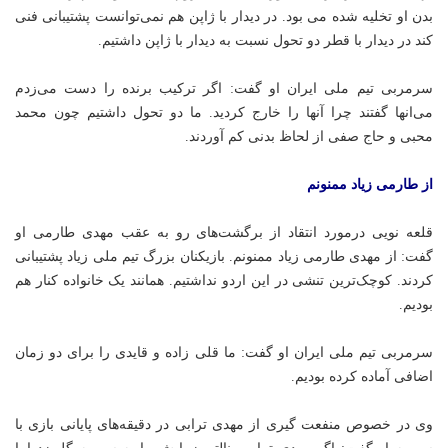
بدن او تخلیه شده می بود. در دیدار با ژاپن هم نمی‌توانست پشتیبانی فنی
کند در دیدار با قطر دو تحول نسبت به دیدار با ژاپن داشتیم.
سرمربی تیم ملی ایران او گفت: اگر ترکیب برنده را دست می‌زدم
می‌انها گفتند چرا آنها را خارج کردید. ما دو تحول داشتیم چون محمد
محبی و حاج صفی از لحاظ بدنی کم آوردند.
از طارمی زیاد ممنونم
قلعه نویی درمورد انتقاد از برگشت‌های رو به عقب مهدی طارمی او
گفت: از مهدی طارمی زیاد ممنونم. بازیکنان بزرگ تیم ملی زیاد پشتیبانی
کردند. کوچک‌ترین
تنشی
در این اردو نداشتیم. همانند یک خانواده کنار هم
بودیم.
سرمربی تیم ملی ایران او گفت: ما قلی زاده و
قایدی
را برای دو زمان
اضافی آماده کرده بودیم.
وی در خصوص منفعت گیری از مهدی ترابی در دقیقه‌های پایانی بازی با
سوریه او گفت: اگر مهدی ترابی پنالتی زیبایش را به سوریه گل زد اما