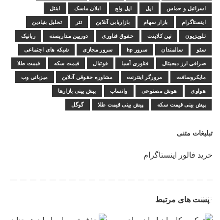
اسرائیل و حماس
اپل
اپل واچ
ایلان ماسک
اینتل
اینستاگرام
بازار سهام
بازاریابی آنلاین
تتر
تحلیل بنیادین
تلویزیون
تین کلاینت
حقوق فناوری
دوربین مداربسته
رباتیک
سئو
سالمندان
سرور hp
سرور مجازی
شبکه های اجتماعی
صرافی ارز دیجیتال
فناوری آسیا
فوتبال
قیمت سکه
قیمت طلا
مایکروسافت
مرورگر اینترنت
مشاوره حقوقی آنلاین
میزبانی وب
هواوی
هوش مصنوعی
واتساپ
پیش بینی بازارها
پیش بینی قیمت سکه
پیش بینی قیمت طلا
گوگل
تبلیغات متنی
خرید فالور اینستاگرام
پست های مرتبط