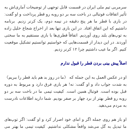
سرمربی تیم ملی ایران در قسمت قابل توجهی از توضیحات آماری‌اش به
تأثیر اتفاقات فوتبالی در باخت سه بر دو روبه رو قطر پرداخت و او گفت:
در بازی با قطر ما هر پنج دقیقه در نیمه دوم، یک کرنر زدیم. برنامه
داشتیم که این اتفاق افتاد. در این بازی تنها بعد از اخراج شجاع خلیل زاده
به توپ‌های بلند روی آوردیم. اتفاقاً قطری‌ها با بازی مستقیم به ما سختی
آوردند. در این دیدار از قسمت‌هایی که خواستیم توانستیم تشکیل موقعیت
کنیم. اگر ما عیب داشتیم چرا ۱۲ کرنر زدیم.
اصلاً پیش بینی بردن قطر را قبول ندارم
او در عکس العمل به این جمله که 《ما در روز بد هم باید قطر را
ببریم》
به
شدت جواب داد و او گفت: نه! هر بازی فرق دارد و مربوط به دوره
قبل بوده است. فوتبال همین است. کیفیت تیمی ما در باخت سه بر دو
روبه رو قطر بهتر از برد چهار بر صفر بودیم. شما دارید اطلاعات نادرست
به مردم می‌دهید.
او باز هم روی جمله اگر و
امای
خود اصرار کرد و او گفت: اگر توپ‌های
ما تبدیل به گل می‌شد واقعاً مشکلی نداشتیم. کیفیت تیمی ما بهتر می