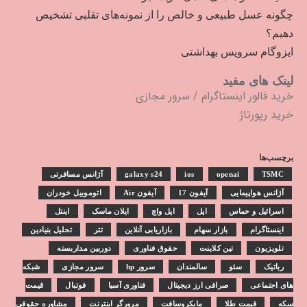
چگونه عسل طبیعی و خالص را از نمونه‌های تقلبی تشخیص
دهیم؟
ایزوگام سرویس بهداشتی
لینک های مفید
خرید فالور اینستاگرام
/
سرور مجازی
خرید رپورتاژ
برچسب‌ها
TSMC
openai
ios
galaxy s24
آژانس مسافرتی
آژانس هواپیمایی
آیفون 17
آیفون Air
اتوموبیل خودران
اسرائیل و حماس
اپل
اپل واچ
ایلان ماسک
اینتل
اینستاگرام
بازار سهام
بازاریابی آنلاین
تتر
تحلیل بنیادین
تلویزیون
تین کلاینت
حقوق فناوری
دوربین مداربسته
رباتیک
سئو
سالمندان
سرور hp
سرور مجازی
شبکه
های اجتماعی
صرافی ارز دیجیتال
فناوری آسیا
فوتبال
قیمت
سکه
قیمت طلا
مایکروسافت
مرورگر اینترنت
مشاوره حقوقی