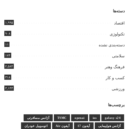
دسته‌ها
۱,۹۹۵
اقتصاد
۹۰۸
تکنولوژی
۱۱
دسته‌بندی نشده
۱۷۴
سلامتی
۲,۵۸۴
فرهنگ وهنر
۳۱۸
کسب و کار
۳,۱۴۳
ورزشی
برچسب‌ها
galaxy s24
ios
openai
TSMC
آژانس مسافرتی
آژانس هواپیمایی
آیفون 17
آیفون Air
اتوموبیل خودران