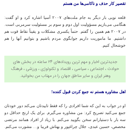
تقصیر کار حذف و ناکامی‌ها من هستم
قلعه نویی بار دیگر به جام ملت‌های ۲۰۰۷ آسیا اشاره کرد و او گفت:
هنگامی می‌بازیم مسؤولیت اول دوم و سوم بر مسئولیت سرمربی است.
در ۲۰۰۷ هم همین را گفتم. حتماً یکسری مشکلات و یقیناً نقاط قوت هم
داشتیم. ما ماموریت داریم جوابگوی مردم باشیم و بتوانیم آنها را هم
خوشحال کنیم.
جدیدترین اخبار و مهم ترین رویدادهای ۲۴ ساعته در بخش های
حوادث ، اجتماعی ، سیاسی ،
اقتصاد
و
تکنولوژی
،
ورزشی
،
فرهنگ
وهنر
ایران و سایر مناطق جهان را در
مهتاب من
بخوانید.
اهل مشاوره هستم نه جمع کردن قبول کننده!
او در جواب به این که شما افرادی را که فقط
تاییدتان
می‌کند دور خودتان
جمع می‌کنید تصریح کرد: من مشاوره می‌گیرم. برای یک
ارنج
حداقل دو
سه بار با دستیارانم سخن بگویید می‌کنم. با زیاد از افراد همانند مرتضی
محصص
، حسین عبدی، جلال
چراغپور
و
بهتاش
فریبا و… مشورت می‌کنم.