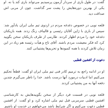
گفت: در طول بازی از سردار آزمون پرسیدیم می‌تواند بازی کند یا نه. او
یکی از بهترین دوره‌هایش را پشت سر گذاشت. چون از مربی
اش
صداقت دید.
قلعه نویی در خصوص دغدغه مردم در اردوی تیم ملی ایران یادآور شد:
سپس از بازی با ژاپن آقایان رئیسی و قالیباف زنگ زدند. همه بازیکنان
دغدغه خود را مردم اظهار کردند. طارمی از طرف بازیکنان سخن بگویید
کرد که فکر معیشت مردم باشند. آقای تاج و هیأت رئیسه هم زیاد در این
زمان تلاش کردند با همه کمبودها و تحریم‌ها پشتیبانی کنند.
دعوت از افشین قطبی
او در ادامه راجع به ترمیم کادر فنی تیم ملی ایران او گفت: قطعاً تحکیم
می‌کنیم اما ادبیات درمورد آنها درست باشد. خدا را ناظر می‌گیرم چندین
دفعه آنها به من پشتیبانی کردند.
قلعه نویی در قسمت فرد دیگر از سخن بگویید‌هایش به کارشناسی
افشین قطبی سرمربی قبل تیم ملی اشاره کرد و او گفت: از افشین
قطبی دعوت می‌کنیم و اگر شرایط باشد می‌خواهیم در خدمت او باشیم.