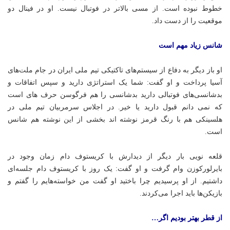
خطوط نبوده است. از مسی بالاتر در فوتبال نیست. او در فینال دو
موقعیت را از دست داد.
شانس زیاد مهم است
او باز دیگر به دفاع از سیستم‌های تاکتیکی تیم ملی ایران در جام ملت‌های
آسیا پرداخت و او گفت: شما یک استراتژی دارید و سپس اتفاقات و
بدشانسی‌های فوتبالی دارید بدشانسی را هم فرگوسن حرف های است
که
نمی
دانم
قبول دارید یا خیر. در اجلاس سرمربیان تیم ملی در
هلسینکی هم با رنگ قرمز نوشته
اند
بخشی از این نوشته هم شانس
است.
قلعه نویی بار دیگر از دیدارش با
کریستوف
دام زمان وجود در
بایرلورکوزن
وام گرفت و او گفت: یک روز با
کریستوف
دام جلسه‌ای
داشتیم. از او پرسیدیم چرا باختید او گفت من خواسته‌هایم را گفتم و
بازیکن‌ها باید اجرا می‌کردند.
از قطر بهتر بودیم اگر…