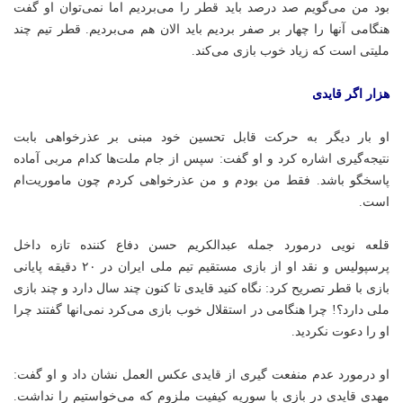
بود من می‌گویم صد درصد باید قطر را می‌بردیم اما نمی‌توان او گفت
هنگامی آنها را چهار بر صفر بردیم باید الان هم می‌بردیم. قطر تیم چند
ملیتی است که زیاد خوب بازی می‌کند.
هزار اگر
قایدی
او بار دیگر به حرکت قابل تحسین خود مبنی بر عذرخواهی بابت
نتیجه‌گیری اشاره کرد و او گفت: سپس از جام ملت‌ها کدام مربی آماده
پاسخگو باشد. فقط من بودم و من عذرخواهی کردم چون ماموریت‌ام
است.
قلعه نویی درمورد جمله عبدالکریم حسن دفاع کننده تازه داخل
پرسپولیس و نقد او از بازی مستقیم تیم ملی ایران در ۲۰ دقیقه پایانی
بازی با قطر تصریح کرد: نگاه کنید
قایدی
تا کنون چند سال دارد و چند بازی
ملی دارد؟! چرا هنگامی در استقلال خوب بازی می‌کرد نمی‌انها گفتند چرا
او را دعوت نکردید.
او درمورد عدم منفعت گیری از
قایدی
عکس العمل نشان داد و او گفت:
مهدی
قایدی
در بازی با سوریه کیفیت ملزوم که می‌خواستیم را نداشت.