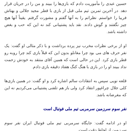
حسین عبدی را مأموریت دادم که بازی‌ها را ببیند و من را در جریان قرار
دهد. در آخرین تمرین تیم ملی قبل از بازی با قطر مجید جلالی و
بهتاش
فریبا را خواستم. نظراتم را به آنها گفتم و مشورت گرفتم. یقیناً آنها هیچ
چیز نگفتند و گوش دادند. نقد باید پشتیبانی کند نه این که
حب
و بغض
داشته باشد.
او از برخی نظرات مخرب نیز پرده برداشت و با ذکر مثالی او گفت: یک
نفر حرف های می بود چرا مغانلو بدون این که قبلاً بازی کند چرا روبه رو
قطر بازی کرد. این در حالی است که همین آقای منتقد به خودش زحمت
نداد ببیند او را در بازی با هنگ کنگ هفتاد دقیقه بازی دادم.
قلعه نویی سپس به انتقادات سالم اشاره کرد و او گفت: در همین بازی‌ها
کلی جلال
چراغپور
انتقاد کرد ولی باز هم تلفنی پشتیبانی می‌کردیم نه این
که مغرضانه باشد.
نفر سوم سرزمین سرمربی تیم ملی فوتبال است
او در ادامه گفت: جایگاه سرمربی تیم ملی فوتبال ایران نفر سوم
سرزمین از لحاظ دقت است.