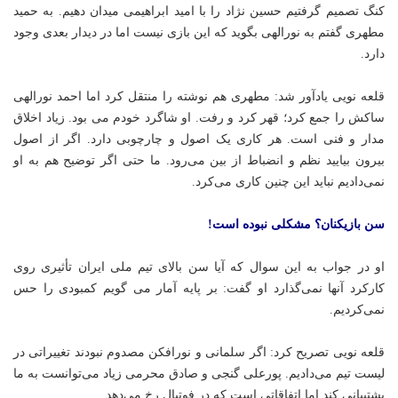
کنگ تصمیم گرفتیم حسین نژاد را با امید ابراهیمی میدان دهیم. به حمید
مطهری گفتم به نورالهی بگوید که این بازی نیست اما در دیدار بعدی وجود
دارد.
قلعه نویی یادآور شد: مطهری هم نوشته را منتقل کرد اما احمد نورالهی
ساکش را جمع کرد؛ قهر کرد و رفت. او شاگرد خودم می بود. زیاد اخلاق
مدار و فنی است. هر کاری یک اصول و چارچوبی دارد. اگر از اصول
بیرون بیایید نظم و انضباط از بین می‌رود. ما حتی اگر توضیح هم به او
نمی‌دادیم نباید این چنین کاری می‌کرد.
سن بازیکنان؟ مشکلی نبوده است!
او در جواب به این سوال که آیا سن بالای تیم ملی ایران تأثیری روی
کارکرد آنها نمی‌گذارد او گفت: بر پایه آمار
می
گویم
کمبودی را حس
نمی‌کردیم.
قلعه نویی تصریح کرد: اگر سلمانی و نورافکن مصدوم نبودند تغییراتی در
لیست تیم می‌دادیم. پورعلی گنجی و صادق محرمی زیاد می‌توانست به ما
پشتیبانی کند اما اتفاقاتی است که در فوتبال رخ می‌دهد.