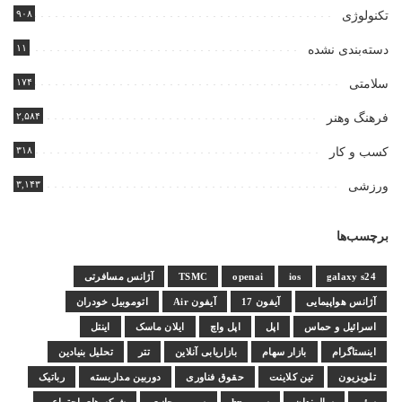
۹۰۸
تکنولوژی
۱۱
دسته‌بندی نشده
۱۷۴
سلامتی
۲,۵۸۴
فرهنگ وهنر
۳۱۸
کسب و کار
۳,۱۴۳
ورزشی
برچسب‌ها
galaxy s24
ios
openai
TSMC
آژانس مسافرتی
آژانس هواپیمایی
آیفون 17
آیفون Air
اتوموبیل خودران
اسرائیل و حماس
اپل
اپل واچ
ایلان ماسک
اینتل
اینستاگرام
بازار سهام
بازاریابی آنلاین
تتر
تحلیل بنیادین
تلویزیون
تین کلاینت
حقوق فناوری
دوربین مداربسته
رباتیک