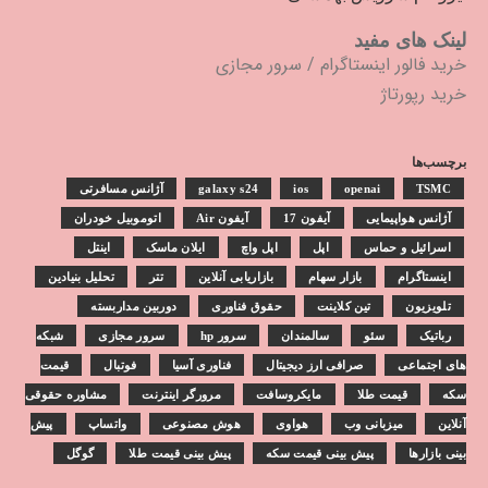
لینک های مفید
خرید فالور اینستاگرام
/
سرور مجازی
خرید رپورتاژ
برچسب‌ها
TSMC
openai
ios
galaxy s24
آژانس مسافرتی
آژانس هواپیمایی
آیفون 17
آیفون Air
اتوموبیل خودران
اسرائیل و حماس
اپل
اپل واچ
ایلان ماسک
اینتل
اینستاگرام
بازار سهام
بازاریابی آنلاین
تتر
تحلیل بنیادین
تلویزیون
تین کلاینت
حقوق فناوری
دوربین مداربسته
رباتیک
سئو
سالمندان
سرور hp
سرور مجازی
شبکه
های اجتماعی
صرافی ارز دیجیتال
فناوری آسیا
فوتبال
قیمت
سکه
قیمت طلا
مایکروسافت
مرورگر اینترنت
مشاوره حقوقی
آنلاین
میزبانی وب
هواوی
هوش مصنوعی
واتساپ
پیش
بینی بازارها
پیش بینی قیمت سکه
پیش بینی قیمت طلا
گوگل