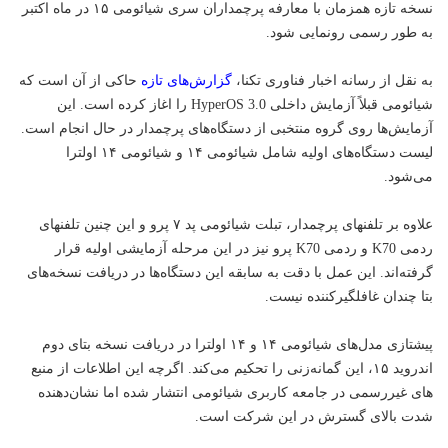
نسخه تازه همزمان با معارفه پرچمداران سری شیائومی ۱۵ در ماه اکتبر
به طور رسمی رونمایی شود.
به نقل از رسانه اخبار
فناوری
تکنا،
گزارش‌های تازه
حاکی از آن است که
شیائومی قبلاً آزمایش داخلی HyperOS 3.0 را اغاز کرده است. این
آزمایش‌ها روی گروه منتخبی از دستگاه‌های پرچمدار در حال انجام است.
لیست دستگاه‌های اولیه شامل شیائومی ۱۴ و شیائومی ۱۴ اولترا
می‌شود.
علاوه بر تلفنهای پرچمدار، تبلت شیائومی پد ۷ پرو و این چنین تلفنهای
ردمی K70 و ردمی K70 پرو نیز در این مرحله آزمایشی اولیه قرار
گرفته‌اند. این عمل با دقت به سابقه این دستگاه‌ها در دریافت نسخه‌های
بتا چندان غافلگیرکننده نیست.
پیشتازی مدل‌های شیائومی ۱۴ و ۱۴ اولترا در دریافت نسخه بتای دوم
اندروید ۱۵، این گمانه‌زنی را تحکیم می‌کند. اگرچه این اطلاعات از منبع
های غیررسمی در جامعه کاربری شیائومی انتشار شده اما نشان‌دهنده
شدت بالای گسترش در این شرکت است.