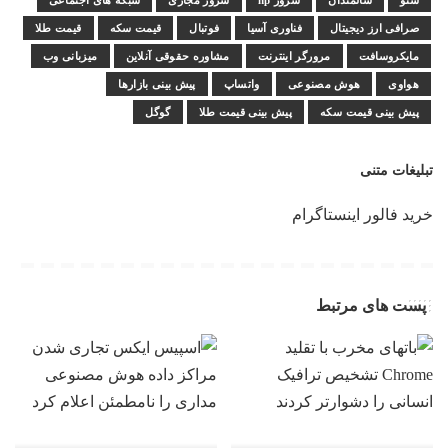
سئو
سالمندان
سرور hp
سرور مجازی
شبکه های اجتماعی
صرافی ارز دیجیتال
فناوری آسیا
فوتبال
قیمت سکه
قیمت طلا
مایکروسافت
مرورگر اینترنت
مشاوره حقوقی آنلاین
میزبانی وب
هواوی
هوش مصنوعی
واتساپ
پیش بینی بازارها
پیش بینی قیمت سکه
پیش بینی قیمت طلا
گوگل
تبلیغات متنی
خرید فالور اینستاگرام
پست های مرتبط