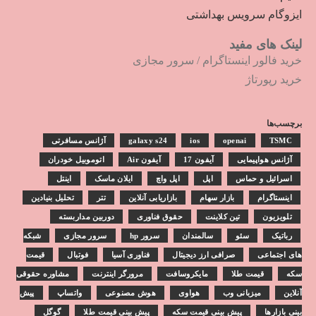
ایزوگام سرویس بهداشتی
لینک های مفید
خرید فالور اینستاگرام
/
سرور مجازی
خرید رپورتاژ
برچسب‌ها
TSMC
openai
ios
galaxy s24
آژانس مسافرتی
آژانس هواپیمایی
آیفون 17
آیفون Air
اتوموبیل خودران
اسرائیل و حماس
اپل
اپل واچ
ایلان ماسک
اینتل
اینستاگرام
بازار سهام
بازاریابی آنلاین
تتر
تحلیل بنیادین
تلویزیون
تین کلاینت
حقوق فناوری
دوربین مداربسته
رباتیک
سئو
سالمندان
سرور hp
سرور مجازی
شبکه
های اجتماعی
صرافی ارز دیجیتال
فناوری آسیا
فوتبال
قیمت
سکه
قیمت طلا
مایکروسافت
مرورگر اینترنت
مشاوره حقوقی
آنلاین
میزبانی وب
هواوی
هوش مصنوعی
واتساپ
پیش
بینی بازارها
پیش بینی قیمت سکه
پیش بینی قیمت طلا
گوگل