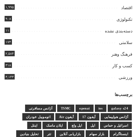
۱,۹۹۵
اقتصاد
۹۰۸
تکنولوژی
۱۱
دسته‌بندی نشده
۱۷۴
سلامتی
۲,۵۸۴
فرهنگ وهنر
۳۱۸
کسب و کار
۳,۱۴۳
ورزشی
برچسب‌ها
galaxy s24
ios
openai
TSMC
آژانس مسافرتی
آژانس هواپیمایی
آیفون 17
آیفون Air
اتوموبیل خودران
اسرائیل و حماس
اپل
اپل واچ
ایلان ماسک
اینتل
اینستاگرام
بازار سهام
بازاریابی آنلاین
تتر
تحلیل بنیادین