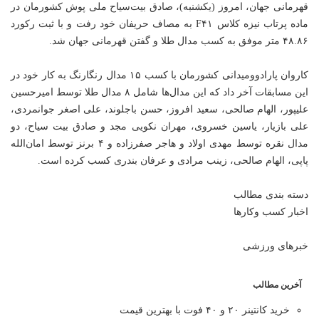
قهرمانی جهان، امروز (یکشنبه)، صادق بیت‌سیاح ملی پوش کشورمان در
ماده پرتاب نیزه کلاس F۴۱ به مصاف حریفان خود رفت و با ثبت رکورد
۴۸.۸۶ متر موفق به کسب مدال طلا و گفتن قهرمانی جهان شد.
کاروان پارادوومیدانی کشورمان با کسب ۱۵ مدال رنگارنگ به کار خود در
این مسابقات آخر داد که این مدال‌ها شامل ۸ مدال طلا توسط امیرحسین
علیپور، الهام صالحی، سعید افروز، حسن باجلوند، علی اصغر جوانمردی،
علی بازیار، یاسین خسروی، مهران نکویی مجد و صادق بیت سیاح، دو
مدال نقره توسط مهدی اولاد و هاجر صفرزاده و ۴ برنز توسط امان‌الله
پاپی، الهام صالحی، زینب مرادی و عرفان بندری کسب کرده است.
دسته بندی مطالب
اخبار کسب وکارها
خبرهای ورزشی
آخرین مطالب
خرید کانتینر ۲۰ و ۴۰ فوت با بهترین قیمت