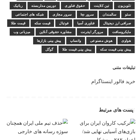
تلویزیون
تین کلاینت
حقوق فناوری
دوربین مداربسته
رباتیک
سئو
سالمندان
سرور hp
سرور مجازی
شبکه های اجتماعی
صرافی ارز دیجیتال
فناوری آسیا
فوتبال
قیمت سکه
قیمت طلا
مایکروسافت
مرورگر اینترنت
مشاوره حقوقی آنلاین
میزبانی وب
هواوی
هوش مصنوعی
واتساپ
پیش بینی بازارها
پیش بینی قیمت سکه
پیش بینی قیمت طلا
گوگل
تبلیغات متنی
خرید فالور اینستاگرام
پست های مرتبط