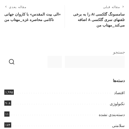
مقاله قبلی
مقاله بعدی
سامسونگ گلکسی AI را به برخی
«الی بیت المقدس» با کاروان جهانی
تلفنهای سری گلکسی A اضافه
ناکامی محاصره غزه_مهتاب من
می‌کند_مهتاب من
جستجو
دسته‌ها
۱,۹۹۵
اقتصاد
۹۰۸
تکنولوژی
۱۱
دسته‌بندی نشده
۱۷۴
سلامتی