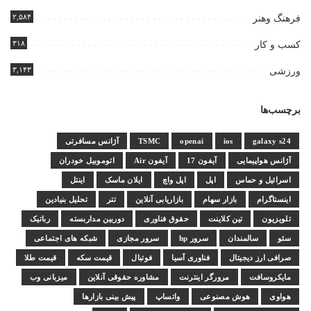
۲,۵۸۴
فرهنگ وهنر
۳۱۸
کسب و کار
۳,۱۴۳
ورزشی
برچسب‌ها
galaxy s24
ios
openai
TSMC
آژانس مسافرتی
آژانس هواپیمایی
آیفون 17
آیفون Air
اتوموبیل خودران
اسرائیل و حماس
اپل
اپل واچ
ایلان ماسک
اینتل
اینستاگرام
بازار سهام
بازاریابی آنلاین
تتر
تحلیل بنیادین
تلویزیون
تین کلاینت
حقوق فناوری
دوربین مداربسته
رباتیک
سئو
سالمندان
سرور hp
سرور مجازی
شبکه های اجتماعی
صرافی ارز دیجیتال
فناوری آسیا
فوتبال
قیمت سکه
قیمت طلا
مایکروسافت
مرورگر اینترنت
مشاوره حقوقی آنلاین
میزبانی وب
هواوی
هوش مصنوعی
واتساپ
پیش بینی بازارها