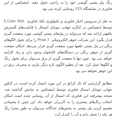
رنگ پنل پشتی گوشی خود را به راحتی تحول دهند. اینفینکس از این
فناوری در نمایشگاه CES رونمایی کرده می بود.
به نقل از سرویس اخبار فناوری و
تکنولوژی
تکنا، فناوری E-Color Shift
توسط اینفینکس در کنگره جهانی موبایل امسال با قابلیت‌های گسترش
یافتهتر اراعه شد که می‌تواند در پنل‌های پشتی گوشی مورد منفعت گیری
قرار بگیرد. این شرکت جوهر الکترونیکی Prism 3 را برای تحول الگوهای
رنگی در پنل پشتی تلفنها مورد منفعت گیری قرار می‌دهد. امکان منفعت
گیری از جوهر رنگی در دستگاه‌های کتابخوان وجود دارد و زیاد کارآمد
خواهد می بود. چون تنها با منفعت گیری از برق می‌توان برای تحول رنگ
و الگوها عمل کرد. بعد از تنظیم الگوی تازه دیگر نیازی به مصرف برق در
این جوهر نخواهد می بود.
مطابق گزارشی که تک کرانچ در این مورد انتشار کرده است، در کنکور
جهانی موبایل امسال فناوری توسط اینفینکس به نمایش گذاشته شد.
نسخه پیشرفته این فناوری که امسال از آن رونمایی شده است امکان
انتخاب رنگ‌های بیشتری را به کاربران خواهد داد. این چنین با پشتیبانی
تقسیم کردن پنل پشتی به پخش‌های جداگانه می‌توان به طور مجزا رنگ
هر تکه را تحول داده و آن را کنترل کرد.