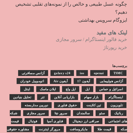
چگونه عسل طبیعی و خالص را از نمونه‌های تقلبی تشخیص
دهیم؟
ایزوگام سرویس بهداشتی
لینک های مفید
خرید فالور اینستاگرام
/
سرور مجازی
خرید رپورتاژ
برچسب‌ها
TSMC
openai
ios
galaxy s24
آژانس مسافرتی
آژانس هواپیمایی
آیفون 17
آیفون Air
اتوموبیل خودران
اسرائیل و حماس
اپل
اپل واچ
ایلان ماسک
اینتل
اینستاگرام
بازار سهام
بازاریابی آنلاین
تتر
تحلیل بنیادین
تلویزیون
تین کلاینت
حقوق فناوری
دوربین مداربسته
رباتیک
سئو
سالمندان
سرور hp
سرور مجازی
شبکه
های اجتماعی
صرافی ارز دیجیتال
فناوری آسیا
فوتبال
قیمت
سکه
قیمت طلا
مایکروسافت
مرورگر اینترنت
مشاوره حقوقی