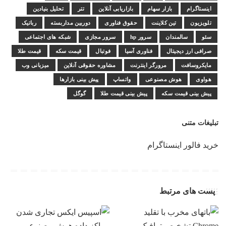
اینستاگرام
بازار سهام
بازاریابی آنلاین
تتر
تحلیل بنیادین
تلویزیون
تین کلاینت
حقوق فناوری
دوربین مداربسته
رباتیک
سئو
سالمندان
سرور hp
سرور مجازی
شبکه های اجتماعی
صرافی ارز دیجیتال
فناوری آسیا
فوتبال
قیمت سکه
قیمت طلا
مایکروسافت
مرورگر اینترنت
مشاوره حقوقی آنلاین
میزبانی وب
هواوی
هوش مصنوعی
واتساپ
پیش بینی بازارها
پیش بینی قیمت سکه
پیش بینی قیمت طلا
گوگل
تبلیغات متنی
خرید فالور اینستاگرام
پست های مرتبط