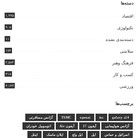
دسته‌ها
۱,۹۹۵
اقتصاد
۹۰۸
تکنولوژی
۱۱
دسته‌بندی نشده
۱۷۴
سلامتی
۲,۵۸۴
فرهنگ وهنر
۳۱۸
کسب و کار
۳,۱۴۳
ورزشی
برچسب‌ها
galaxy s24
ios
openai
TSMC
آژانس مسافرتی
آژانس هواپیمایی
آیفون 17
آیفون Air
اتوموبیل خودران
اسرائیل و حماس
اپل
اپل واچ
ایلان ماسک
اینتل