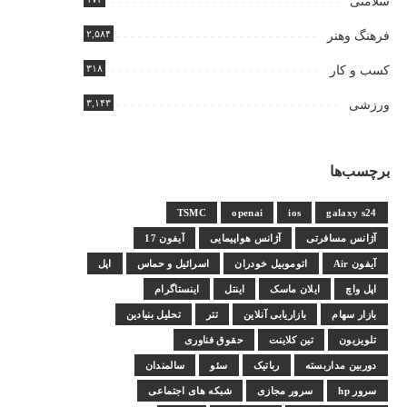
سلامتی
۲,۵۸۴
فرهنگ وهنر
۳۱۸
کسب و کار
۳,۱۴۳
ورزشی
برچسب‌ها
TSMC
openai
ios
galaxy s24
آژانس مسافرتی
آژانس هواپیمایی
آیفون 17
آیفون Air
اتوموبیل خودران
اسرائیل و حماس
اپل
اپل واچ
ایلان ماسک
اینتل
اینستاگرام
بازار سهام
بازاریابی آنلاین
تتر
تحلیل بنیادین
تلویزیون
تین کلاینت
حقوق فناوری
دوربین مداربسته
رباتیک
سئو
سالمندان
سرور hp
سرور مجازی
شبکه های اجتماعی