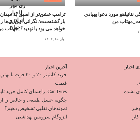
 نتانیاهو مورد دعوا پهپادی
ترامپ خشن‌تر از اسبق به میدان
ت_مهتاب من
بازگشته‌ست/ نگرانی اروپایی‌ها ز
خواهد می بود یا تهدید؟_مهتاب م
آبان ۲۵, ۱۴۰۳
ی اخبار
آخرین اخبار
خرید کانتینر ۲۰ و ۴۰ فوت با به
ی
قیمت
دی نشده
Car Tyres: راهنمای کامل خرید تایر
چگونه عسل طبیعی و خالص را از
هنر
نمونه‌های تقلبی تشخیص دهیم؟
ار
ایزوگام سرویس بهداشتی