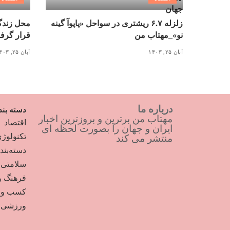
زلزله ۶.۷ ریشتری در سواحل «پاپوآ گینه
محل زندگی
نو»_مهتاب من
قرار گرف
آبان ۲۵, ۱۴۰۳
آبان ۲۵, ۱۴۰۳
درباره ما
دسته بند
مهتاب من برترین و بروزترین اخبار
اقتصاد
ایران و جهان را بصورت لحظه ای
تکنولوژ
منتشر می کند
دسته‌بن
سلامتی
فرهنگ و
کسب و ک
ورزشی