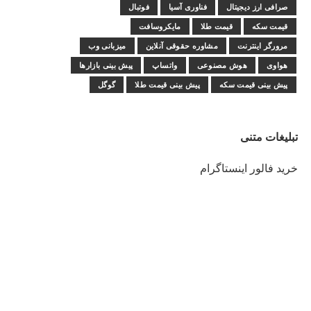
صرافی ارز دیجیتال
فناوری آسیا
فوتبال
قیمت سکه
قیمت طلا
مایکروسافت
مرورگر اینترنت
مشاوره حقوقی آنلاین
میزبانی وب
هواوی
هوش مصنوعی
واتساپ
پیش بینی بازارها
پیش بینی قیمت سکه
پیش بینی قیمت طلا
گوگل
تبلیغات متنی
خرید فالور اینستاگرام