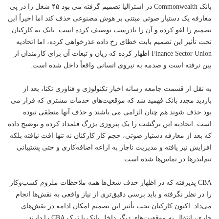
بانک Commonwealth در استرالیا تصمیم گرفته می بود ۴۵ شغل را در پی
معارفه یک دستیار صوتی مبتنی بر هوش مصنوعی حذف کند اما اخیراً این
تصمیم را لغو کرده و آن را نادرست توصیف کرده است. بانک به کارکنان
تحت تأثیر این تصمیم بابت خطای رخ داده عذرخواهی کرده، اما اتحادیه
Finance Sector Union اظهار کرده که زیان و تبعات آن برای کارمندان از
بین نرفته است و صدمه به نیروی انسانی واقعاً داخل شده است.
به نقل از قسمت جامعه رسانه اخبار
تکنولوژی
و
فناوری
تکنا، بعد از
بازدید مجدد بانک فهمید شد که موقعیت‌های خدمات مشتری که قرار می
بود حذف شوند هم چنان الزامی می باشند و حذف آنها منطقی نبوده
است. اتحادیه این برگشت را یک پیروزی بزرگ قلمداد کرده و توضیح داده
که بعد از معارفه دستیار صوتی، حجم کار کارکنان نه تنها افت نیافته بلکه
افزایش نیز یافته و مدیریت ناچار به اراعه اضافه‌کاری و حتی پشتیبانی
تیم‌لیدرها در تماس‌ها شده است.
CBA پذیرفته که در اظهار حذف شغل‌ها همه ملاحظات ملزوم کسب‌وکار
را در نظر نگرفته و باید برسی دقیق‌تری از نیاز واقعی به نقش‌ها انجام
می‌داد. اکنون کارکنان تحت تأثیر این تصمیم امکان ادامه در نقش‌های
جاری، انتقال به موقعیت‌های دیگر داخل بانک یا ترک CBA را دارند.