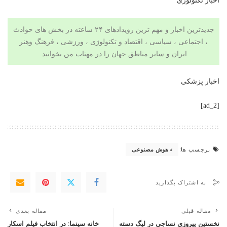
اخبار تکنولوژی
جدیدترین اخبار و مهم ترین رویدادهای ۲۴ ساعته در بخش های حوادث
، اجتماعی ، سیاسی ،
اقتصاد
و تکنولوژی ،
ورزشی
،
فرهنگ وهنر
ایران و سایر مناطق جهان را در
مهتاب من
بخوانید.
اخبار پزشکی
[ad_2]
برچسب ها:
هوش مصنوعی
به اشتراک بگذارید
مقاله قبلی
مقاله بعدی
نخستین پیروزی نساجی در لیگ دسته
خانه سینما: در انتخاب فیلم اسکار