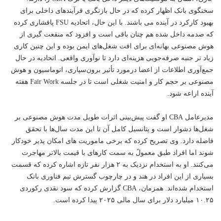
سخنگوی بانک اظهار کرده که در حال بازنگری فرآیندهای داخلی برای
بهبود کارکرد در آینده می باشند. با این حال، اتحادیه FSU پافشاری کرده
که صدمه داخل شده هم چنان باقی است و افزود که منفعت گیری از
هوش مصنوعی بهانه‌ای برای افت شغل‌های ایمن بوده و این چنین کاری
زیاد تر جنبه صرفه‌جویی هزینه‌ای دارد تا نوآوری واقعی. اتحادیه در حال
جمع‌آوری اطلاعات از اعضا درمورد تأثیر برون‌سپاری، اتوماسیون و هوش
مصنوعی بر حجم کار و امنیت شغلی است تا در جلسه Fair Work هفته
آینده اراعه شود.
مدیرعامل CBA او گفت پیش‌بینی اثرات طویل مدت هوش مصنوعی بر
شغل‌ها دشوار است و پتانسیل کامل آن تا این مدت سال‌ها با تحقق
فاصله دارد. وی تصریح کرده که برخی ماموریت های امکان پذیر خودکار
شوند اما افراد طبق معمولً به سمت کارهای با قیمت بالاتر مهاجرت
می‌کنند. او به استخدام نزدیک به ۲ هزار نفر تازه اشاره کرده که قسمت
بسیاری از این افراد در هند و در چارچوب گسترش تیم فناوری بانک
استخدام شده‌اند. همزمان، CBA گزارش کرده که سود نقدی رکوردی
۱۰.۲۵ میلیارد دلار برای سال مالی ۲۰۲۵ پیدا کرده است.