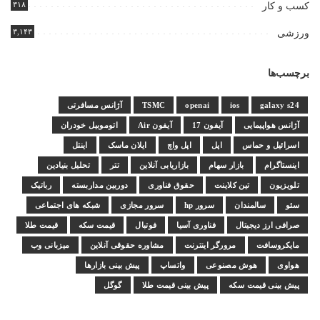
۳۱۸
کسب و کار
۳,۱۴۳
ورزشی
برچسب‌ها
galaxy s24
ios
openai
TSMC
آژانس مسافرتی
آژانس هواپیمایی
آیفون 17
آیفون Air
اتوموبیل خودران
اسرائیل و حماس
اپل
اپل واچ
ایلان ماسک
اینتل
اینستاگرام
بازار سهام
بازاریابی آنلاین
تتر
تحلیل بنیادین
تلویزیون
تین کلاینت
حقوق فناوری
دوربین مداربسته
رباتیک
سئو
سالمندان
سرور hp
سرور مجازی
شبکه های اجتماعی
صرافی ارز دیجیتال
فناوری آسیا
فوتبال
قیمت سکه
قیمت طلا
مایکروسافت
مرورگر اینترنت
مشاوره حقوقی آنلاین
میزبانی وب
هواوی
هوش مصنوعی
واتساپ
پیش بینی بازارها
پیش بینی قیمت سکه
پیش بینی قیمت طلا
گوگل