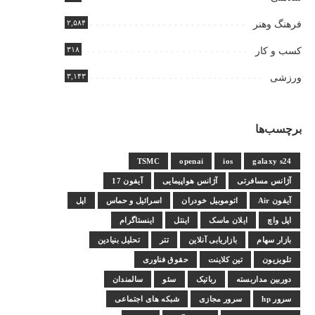
۲,۵۸۴
فرهنگ وهنر
۳۱۸
کسب و کار
۳,۱۴۳
ورزشی
برچسب‌ها
TSMC
openai
ios
galaxy s24
آژانس مسافرتی
آژانس هواپیمایی
آیفون 17
آیفون Air
اتوموبیل خودران
اسرائیل و حماس
اپل
اپل واچ
ایلان ماسک
اینتل
اینستاگرام
بازار سهام
بازاریابی آنلاین
تتر
تحلیل بنیادین
تلویزیون
تین کلاینت
حقوق فناوری
دوربین مداربسته
رباتیک
سئو
سالمندان
سرور hp
سرور مجازی
شبکه های اجتماعی