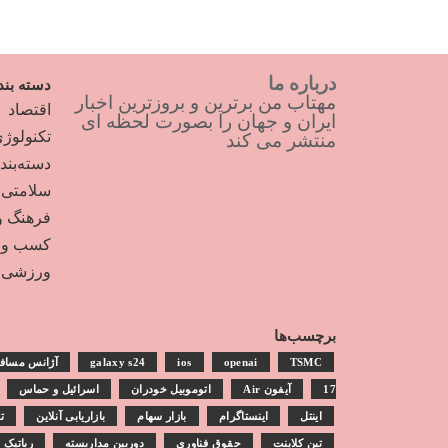
درباره ما
دسته بند
مهتاب من برترین و بروزترین اخبار
اقتصاد
ایران و جهان را بصورت لحظه ای
تکنولوژ
منتشر می کند
دسته‌بن
سلامتی
فرهنگ و
کسب و ک
ورزشی
برچسب‌ها
TSMC
openai
ios
galaxy s24
آژانس مساف
17
آیفون Air
اتوموبیل خودران
اسرائیل و حماس
اینتل
اینستاگرام
بازار سهام
بازاریابی آنلاین
ت
تین کلاینت
حقوق فناوری
دوربین مداربسته
رباتیک