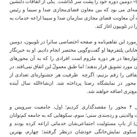
 دومین دوره خود را پشت سر گذاشت. یکی از اتفاقات دلنشین
امه‌ای می بود که بین معاون فضای‌مجازی صدا و سیما و رئیس
ایه آن معاونت فضای مجازی سازمان صدا و سیما اراعه خدمات به
در تلوبیون اغاز کند.
ورد این تفاهم‌نامه و صفحه اختصاصی ساترا در تلوبیون، دومین
اباتی پلتفرم‌ها او گفت‌وگویی مختصر انجام دادیم. او به خبرنگار
واره‌ها در هر دوره ملزوم است افرادی را که به آن محورهای
آن مورد تشویق قرار بدهند؛ اما طبق معمولً این اتفاق نمی‌افتد. در
تفاقی را رقم بزنیم، اگرچه ظرفیت هر جشنواره‌ای تعدادی از
ورهاست و امسال به ۴ محور در نمایشگاه رصتا پرداخته شد. ان‌شاءالله سال آینده
امع‌تری اضافه خواهند شد.
مقیسه پافشاری کرد: امسال ۴ محور را مقصد‌گذاری کردیم؛ اول، جامعیت سرویس و
الدینی و رده‌بندی سنی؛ سوم، سکوهایی که به جامعه کم‌توانان
یان) از بابِ مسئولیت اجتماعی‌شان خدماتی اراعه کرده بودند و
کوی نمایش‌خانگی خودشان درنظر گرفتند؛ چهارم، بهترین