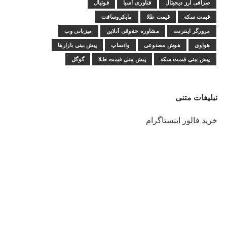
صرافی ارز دیجیتال
فناوری آسیا
فوتبال
قیمت سکه
قیمت طلا
مایکروسافت
مرورگر اینترنت
مشاوره حقوقی آنلاین
میزبانی وب
هواوی
هوش مصنوعی
واتساپ
پیش بینی بازارها
پیش بینی قیمت سکه
پیش بینی قیمت طلا
گوگل
تبلیغات متنی
خرید فالور اینستاگرام