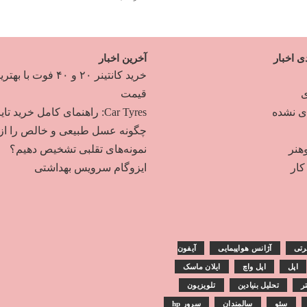
ی اخبار
آخرین اخبار
خرید کانتینر ۲۰ و ۴۰ فوت با به
ی
قیمت
دی نشده
Car Tyres: راهنمای کامل خرید تایر
چگونه عسل طبیعی و خالص را از
هنر
نمونه‌های تقلبی تشخیص دهیم؟
ار
ایزوگام سرویس بهداشتی
رتی
آژانس هواپیمایی
آیفون
اپل
اپل واچ
ایلان ماسک
تر
تحلیل بنیادین
تلویزیون
سئو
سالمندان
سرور hp