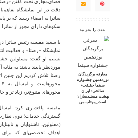
فضای‌مجازی تحت گفتن «رصتا»
دقت در این نمایشگاه تفاهم‌ن
ساترا به امضاء رسید که بر پ
سکوهای دارای مجوز از ساترا را 
بعدی را بخوانید
با سعید مقیسه رئیس ساترا درم
نمایشگاه «رصتا» و فعالیت انتخ
تسنیم او گفت: مسئولین‌ جشن
موردنظر پایبند باشند به مثابه 
معارفه برگزیدگان
رصتا تلاش کردیم این چنین ا
نوزدهمین جشنواره
مح
سینما حقیقت/
صالحی: ایران
محورهای متنوع‌تر، زیاد تر و ج
بهشت مستندسازان
است_مهتاب من
گستردگی خدمات؛ دوم، نظارت و
(معلولین، ناشنوایان و نابینا
اهداف تخصصی‌ای که برای س