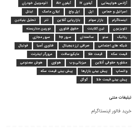
آژانس هواپیمایی
آیفون 17
آیفون Air
اتوموبیل خودران
اسرائیل و حماس
اپل
اپل واچ
ایلان ماسک
اینتل
اینستاگرام
بازار سهام
بازاریابی آنلاین
تتر
تحلیل بنیادین
تلویزیون
تین کلاینت
حقوق فناوری
دوربین مداربسته
رباتیک
سئو
سالمندان
سرور hp
سرور مجازی
شبکه های اجتماعی
صرافی ارز دیجیتال
فناوری آسیا
فوتبال
قیمت سکه
قیمت طلا
مایکروسافت
مرورگر اینترنت
مشاوره حقوقی آنلاین
میزبانی وب
هواوی
هوش مصنوعی
واتساپ
پیش بینی بازارها
پیش بینی قیمت سکه
پیش بینی قیمت طلا
گوگل
تبلیغات متنی
خرید فالور اینستاگرام