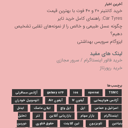
آخرین اخبار
خرید کانتینر ۲۰ و ۴۰ فوت با بهترین قیمت
Car Tyres: راهنمای کامل خرید تایر
چگونه عسل طبیعی و خالص را از نمونه‌های تقلبی تشخیص
دهیم؟
ایزوگام سرویس بهداشتی
لینک های مفید
خرید فالور اینستاگرام
/
سرور مجازی
خرید رپورتاژ
برچسب‌ها
TSMC
openai
ios
galaxy s24
آژانس مسافرتی
آژانس هواپیمایی
آیفون 17
آیفون Air
اتوموبیل خودران
اسرائیل و حماس
اپل
اپل واچ
ایلان ماسک
اینتل
اینستاگرام
بازار سهام
بازاریابی آنلاین
تتر
تحلیل
بنیادین
تلویزیون
تین کلاینت
حقوق فناوری
دوربین