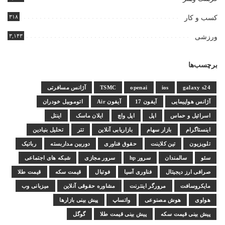
۳۱۸
کسب و کار
۳,۱۴۳
ورزشی
برچسب‌ها
galaxy s24
ios
openai
TSMC
آژانس مسافرتی
آژانس هواپیمایی
آیفون 17
آیفون Air
اتوموبیل خودران
اسرائیل و حماس
اپل
اپل واچ
ایلان ماسک
اینتل
اینستاگرام
بازار سهام
بازاریابی آنلاین
تتر
تحلیل بنیادین
تلویزیون
تین کلاینت
حقوق فناوری
دوربین مداربسته
رباتیک
سئو
سالمندان
سرور hp
سرور مجازی
شبکه های اجتماعی
صرافی ارز دیجیتال
فناوری آسیا
فوتبال
قیمت سکه
قیمت طلا
مایکروسافت
مرورگر اینترنت
مشاوره حقوقی آنلاین
میزبانی وب
هواوی
هوش مصنوعی
واتساپ
پیش بینی بازارها
پیش بینی قیمت سکه
پیش بینی قیمت طلا
گوگل