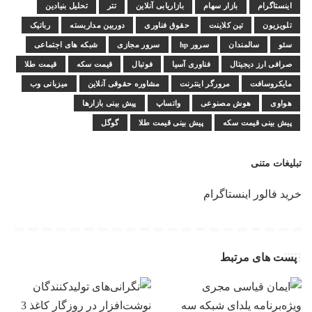
اینستاگرام
بازار سهام
بازاریابی آنلاین
تتر
تحلیل بنیادین
تلویزیون
تین کلاینت
حقوق فناوری
دوربین مداربسته
رباتیک
سئو
سالمندان
سرور hp
سرور مجازی
شبکه های اجتماعی
صرافی ارز دیجیتال
فناوری آسیا
فوتبال
قیمت سکه
قیمت طلا
مایکروسافت
مرورگر اینترنت
مشاوره حقوقی آنلاین
میزبانی وب
هواوی
هوش مصنوعی
واتساپ
پیش بینی بازارها
پیش بینی قیمت سکه
پیش بینی قیمت طلا
گوگل
تبلیغات متنی
خرید فالور اینستاگرام
پست های مرتبط