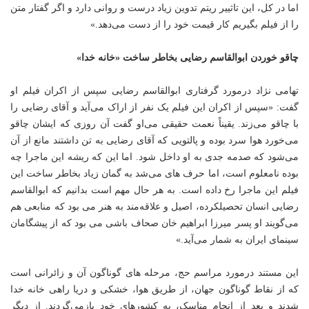
اما در کل، این تاثییر ریتم تدوین زیاد درست و روانی دارد و اگر گفتار متن
را از فیلم بگیریم کار قیمت خود را از دست می‌دهد.»
چاقو خوردن ابوالقاسم رضایی بخاطر ساخت «خانه خدا»
تهامی نژاد درمورد گرفتاری ابوالقاسم رضایی سپس از اکران فیلم او
گفت: «سپس از اکران این فیلم یک نفر از اراک می‌آید و آقای رضایی را
با چاقو می‌زند. یقیناً نعمت حقیقی می‌او گفت آن روزی که ایشان چاقو
می‌خورد هوا سرد بوده و پالتویی که آقای رضایی به تن داشتند مانع از آن
می‌شود که صدمه جدی به او داخل شود. اما این که ریشه این ماجرا چه
بوده نامعلوم است، اما حرف های می‌شد به گمان زیاد بخاطر ساخت این
فیلم این ماجرا رخ داده است. به هر حال مهم است بدانیم که ابوالقاسم
رضایی انسان تحصیلکرده، اصیل و علاقه‌مند به هنر می بود که منابعی هم
می‌گویند او پسر میرزا ابراهیم خان صحاف باشی می بود که از پیشگامان
سینمای ایران به شمار می‌آید.»
این مستند درمورد مراسم حج، مرحله های گوناگون آن و زائرانی است
که از نقاط گوناگون جهان، از طریق هوا، خشکی و دریا راهی خانه خدا
شدند و بعد از انجام مناسک، به کشورهای خود بازمی‌گردند. از دیگر