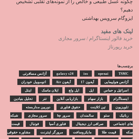
چگونه عسل طبیعی و خالص را از نمونه‌های تقلبی تشخیص
دهیم؟
ایزوگام سرویس بهداشتی
لینک های مفید
خرید فالور اینستاگرام
/
سرور مجازی
خرید رپورتاژ
برچسب‌ها
TSMC
openai
ios
galaxy s24
آژانس مسافرتی
آژانس هواپیمایی
آیفون 17
آیفون Air
اتوموبیل خودران
اسرائیل و حماس
اپل
اپل واچ
ایلان ماسک
اینتل
اینستاگرام
بازار سهام
بازاریابی آنلاین
تتر
تحلیل بنیادین
تلویزیون
تین کلاینت
حقوق فناوری
دوربین مداربسته
رباتیک
سئو
سالمندان
سرور hp
سرور مجازی
شبکه
های اجتماعی
صرافی ارز دیجیتال
فناوری آسیا
فوتبال
قیمت
سکه
قیمت طلا
مایکروسافت
مرورگر اینترنت
مشاوره حقوقی