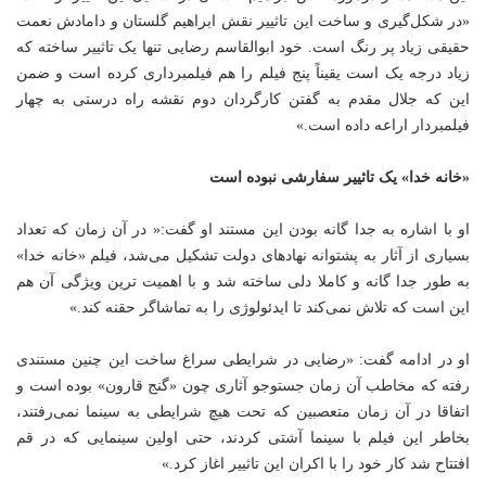
«در شکل‌گیری و ساخت این تاثییر نقش ابراهیم گلستان و دامادش نعمت
حقیقی زیاد پر رنگ است. خود ابوالقاسم رضایی تنها یک تاثییر ساخته که
زیاد درجه یک است یقیناً پنج فیلم را هم فیلمبرداری کرده است و ضمن
این که جلال مقدم به گفتن کارگردان دوم نقشه راه درستی به چهار
فیلمبردار اراعه داده است.»
«خانه خدا» یک تاثییر سفارشی نبوده است
او با اشاره به جدا گانه بودن این مستند او گفت:« در آن زمان که تعداد
بسیاری از آثار به پشتوانه نهادهای دولت تشکیل می‌شد، فیلم «خانه خدا»
به طور جدا گانه و کاملا دلی ساخته شد و با اهمیت ترین ویژگی آن هم
این است که تلاش نمی‌کند تا ایدئولوژی را به تماشاگر حقنه کند.»
او در ادامه گفت: «رضایی در شرایطی سراغ ساخت این چنین مستندی
رفته که مخاطب آن زمان جستوجو آثاری چون «گنج قارون» بوده است و
اتفاقا در آن زمان متعصبین که تحت هیچ شرایطی به سینما نمی‌رفتند،
بخاطر این فیلم با سینما آشتی کردند، حتی اولین سینمایی که در قم
افتتاح شد کار خود را با اکران این تاثییر اغاز کرد.»