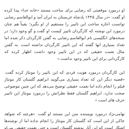
او درمورد موقعیتی که رضایی برای ساخت مستند «خانه خدا» پیدا کرده
او گفت: «در سال ۱۳۴۵ پادشاه عربستان به ایران آمد و ابوالقاسم رضایی
توانست اجازه ساخت این تاثییر را مستقیم از او بگیرد؛ یقیناً هم چنان
درمورد این نوشته که کارگردان تاثییر کیست او گفت و گو وجود دارد؛ در
نسخه‌های انگلیسی نام ابوالقاسم رضایی به گفتن کارگردان ذکر شده اما
تعداد بسیاری انها گفتند که این تاثییر کارگردان نداشته است. به گفتن
مثال نعمت حقیقی که در این تاثییر وجود داشت اظهار کرده که
کارگردانی برای این تاثییر وجود نداشت.»
این کارگردان درمورد هویت فردی که این تاثییر را مونتاژ کرده گفت:
«قضیه دیگر این که تعداد بسیاری می‌گویند ابراهیم گلستان کار مونتاژ
فیلم را انجام داده اما نعمت حقیقی توضیح می‌دهد که این چنین موضوعی
صحت ندارد، ابراهیم گلستان فقط نظراتش را درمورد مونتاژ این تاثییر
حرف های است.»
تهامی‌نژاد درمورد نویسنده متن این مستند او گفت: «هرچند که شواهد
حاکی از این است که گلستان کار مونتاژ را انجام نداده اما از نوشته‌ها
اشکار است که این آثار نوشته گلستان است و حتی نعمت حقیقی می‌او