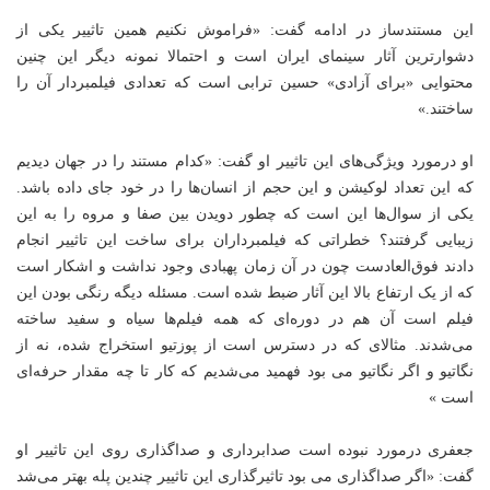
این مستندساز در ادامه گفت: «فراموش نکنیم همین تاثییر یکی از
دشوارترین آثار سینمای ایران است و احتمالا نمونه دیگر این چنین
محتوایی «برای آزادی» حسین ترابی است که تعدادی فیلمبردار آن را
ساختند.»
او درمورد ویژگی‌های این تاثییر او گفت: «کدام مستند را در جهان دیدیم
که این تعداد لوکیشن و این حجم از انسان‌ها را در خود جای داده باشد.
یکی از سوال‌ها این است که چطور دویدن بین صفا و مروه را به این
زیبایی گرفتند؟ خطراتی که فیلمبرداران برای ساخت این تاثییر انجام
دادند فوق‌العادست چون در آن زمان پهبادی وجود نداشت و اشکار است
که از یک ارتفاع بالا این آثار ضبط شده است. مسئله دیگه رنگی بودن این
فیلم است آن هم در دوره‌ای که همه فیلم‌ها سیاه و سفید ساخته
می‌شدند. مثالای که در دسترس است از پوزتیو استخراج شده، نه از
نگاتیو و اگر نگاتیو می بود فهمید می‌شدیم که کار تا چه مقدار حرفه‌ای
است »
جعفری درمورد نبوده است صدابرداری و صداگذاری روی این تاثییر او
گفت: «اگر صداگذاری می بود تاثیرگذاری این تاثییر چندین‌ پله بهتر می‌شد