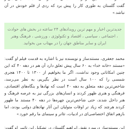
گفت گلستان به طوری کار را پیش برد که ردی از قلم خودش در آن
نباشد.»
جدیدترین اخبار و مهم ترین رویدادهای ۲۴ ساعته در بخش های حوادث
، اجتماعی ، سیاسی ،
اقتصاد
و
تکنولوژی
،
ورزشی
،
فرهنگ وهنر
ایران و سایر مناطق جهان را در مهتاب من بخوانید.
محمد جعفری، مستندساز و نویسنده نیز با اشاره به قدمت فیلم او گفت:
«مستند «خانه خدا» به ۶۰ سال پیش تعلق دارد آن هم در دهه ۴۰ که این
چنین امکاناتی وجود نداشت، اگر ما بخواهیم از ۱۳۰۰ تا ۱۴۰۰ هجری
شمسی را که ۱۰۰ سال است در نظر بگیریم، به نظر می‌رسد،
شاخص‌ترین دهه متعلق به دهه ۴۰ است که نهادها و بنگاه‌های اقتصادی،
فرهنگی و هنری ظهور کردند و انسان‌های بزرگی نیز به عرصه فرهنگ و
هنر داخل شدند، حتی شاخص‌ترین چهره‌ها در دهه ۴۰ مستند ما ظهور
کردند هرچند که زیاد تر اوقات متولیان این آثار نهادهای دولتی بودند، اما
بازهم اتفاق اختصاصی‌ای در ادبیات، تئاتر و سینمای ما رقم خورد.»
این مستندساز درمورد نقش ابراهیم گلستان در تشکیل این تاثییر او گفت: