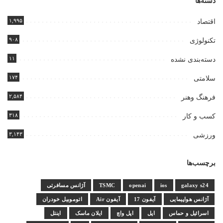
دسته‌ها
۱,۹۹۵
اقتصاد
۹۰۸
تکنولوژی
۱۱
دسته‌بندی نشده
۱۷۴
سلامتی
۲,۵۸۴
فرهنگ وهنر
۳۱۸
کسب و کار
۳,۱۴۳
ورزشی
برچسب‌ها
galaxy s24
ios
openai
TSMC
آژانس مسافرتی
آژانس هواپیمایی
آیفون 17
آیفون Air
اتوموبیل خودران
اسرائیل و حماس
اپل
اپل واچ
ایلان ماسک
اینتل