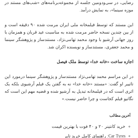
رضایی، در سی‌ودومین جلسه از مجموعه‌برنامه‌های «شب‌های مستند در
موزه سینما»، به نمایش درآمد.
این مستند که توسط فیلمخانه ملی ایران مرمت شده ۹۰ دقیقه‌ است و
از بین چندین نسخه حاضر مرمت شده به مناسبت عید قربان و همزمان با
روز جهانی آرشیو با وجود محمد تهامی‌نژاد، مستندساز و پژوهشگر سینما
و محمد جعفری، مستندساز و نویسنده اکران شد.
اجازه ساخت «خانه خدا» توسط ملک فیصل
در این مراسم محمد تهامی‌نژاد مستندساز و پژوهشگر سینما درمورد این
تاثییر او گفت: «مستند «خانه خدا» نه به گفتن یک فیلم آرشیوی بلکه یک
اثری است که در فیلمخانه تبدیل به آرشیو شده و قضیه مهم این است که
نگاتیو فیلم کجاست و چرا حاضر نیست.»
آخرین مطالب
خرید کانتینر ۲۰ و ۴۰ فوت با بهترین قیمت
Car Tyres: راهنمای کامل خرید تایر