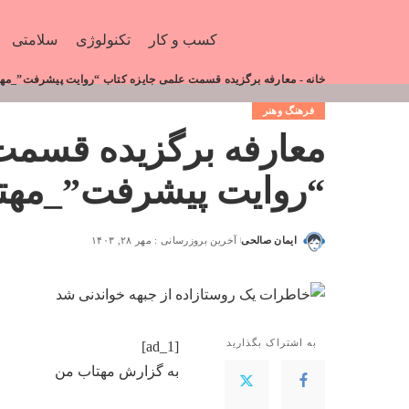
کسب و کار
تکنولوژی
سلامتی
خانه
-
معارفه برگزیده قسمت علمی جایزه کتاب “روایت پیشرفت”_مه
فرهنگ وهنر
معارفه برگزیده قسمت
“روایت پیشرفت”_مهت
ایمان صالحی
آخرین بروزرسانی : مهر ۲۸, ۱۴۰۳
به اشتراک بگذارید
[ad_1]
به گزارش
مهتاب من