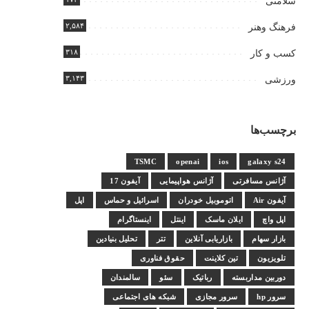
سلامتی
۲,۵۸۴
فرهنگ وهنر
۳۱۸
کسب و کار
۳,۱۴۳
ورزشی
برچسب‌ها
TSMC
openai
ios
galaxy s24
آژانس مسافرتی
آژانس هواپیمایی
آیفون 17
آیفون Air
اتوموبیل خودران
اسرائیل و حماس
اپل
اپل واچ
ایلان ماسک
اینتل
اینستاگرام
بازار سهام
بازاریابی آنلاین
تتر
تحلیل بنیادین
تلویزیون
تین کلاینت
حقوق فناوری
دوربین مداربسته
رباتیک
سئو
سالمندان
سرور hp
سرور مجازی
شبکه های اجتماعی