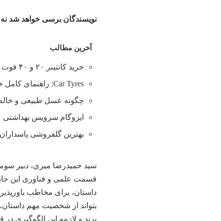
نویسندگان برسی خواهد شد نه
آخرین مطالب
خرید کانتینر ۲۰ و ۴۰ فوت با بهترین قیمت
Car Tyres: راهنمای کامل خرید تایر
چگونه عسل طبیعی و خالص 
ایزوگام سرویس بهداشتی
بهترین گلفروشی پاسداران 
سید حمیدرضا میری، دبیر سو
قسمت علمی و فناوری این جایز
داستان، برای مخاطب باورپذی
بتواند از شخصیت مهم داستان، 
بزند و لازمه‌ این الگوگیری د