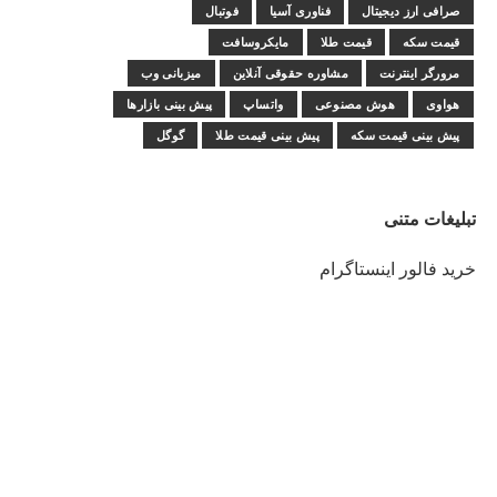
صرافی ارز دیجیتال
فناوری آسیا
فوتبال
قیمت سکه
قیمت طلا
مایکروسافت
مرورگر اینترنت
مشاوره حقوقی آنلاین
میزبانی وب
هواوی
هوش مصنوعی
واتساپ
پیش بینی بازارها
پیش بینی قیمت سکه
پیش بینی قیمت طلا
گوگل
تبلیغات متنی
خرید فالور اینستاگرام