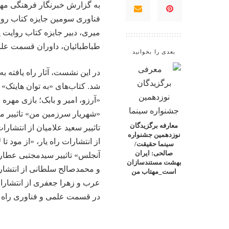
به گزارش خبرنگار فرهنگی
مه
فناوری
سومین جایزه کتاب روا
میری، دبیر جایزه کتاب روایت
طباطبائیان، داوران قسمت علمی
بعدی را بخوانید
در این نشست، آثار راه یافته ب
شد. کتاب‌های «به توان هایتک» ت
«آرزو، امیر و بابک؛ بازی مهره
«شهریار سرزمین من» تاثییر م
معارفه برگزیدگان
تاثییر سعید علامیان از انتشار
نوزدهمین جشنواره
از انتشارات راه یار، «از مود ت
سینما حقیقت/
صالحی: ایران
آنجلس» تاثییر سیدمجتبی عطار
بهشت مستندسازان
و محمدصالح سلطانی از انتشار
است_مهتاب من
عرب و زهرا جعفری از انتشارا
در قسمت علمی و فناوری راه یا