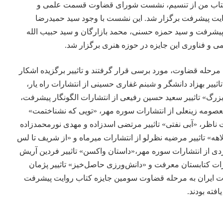
تاب من
از تنسیم، نشست شورای قضاوت قسمت علمی و
یت پیشرفت برگزار شد. این نشست با وجود سید حمیدرضا
 پیشرفت و سید حمزه حسنی، محمد بازارگان و سید حبیب الله
 و فناوری این جایزه در حوزه هنری برگزار شد.
ه مرحله قضاوت، مورد برسی قرار گرفتند و تاثییر برگزیده اشکار
اثییر بهزاد دانشگر و شبنم غفاری حسینی از انتشارات راه یار،
 بزرگ» تاثییر سعید حسین رفیعی از انتشارات الگونگار پیشرفت،
عصومه زینعلی از انتشارات سوره مهر، «تویی که نشناختمت»
ات ناظر، «آبی نفتی» تاثییر مرتضی اسدزاده و مهدی نورمحمدزاده
ا لاهه» تاثییر مرضیه نظرلو از انتشارات میرماه و «از شریف تا لس
دی از انتشارات سوره مهر،«داستان واکسن» تاثییر فردین آریش
ات کتابستان معرفت و «دانش‌ورزی حاصل‌خیز» تاثییر پژمان
ت ایران به مرحله‌ قضاوت سومین جایزه کتاب روایت پیشرفت
فته بودند.