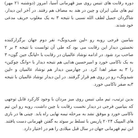
دوره رقابت های تنیس روی میز قهرمانی آسیا، امروز (دوشنبه ۲۱ مهر)
تیم های ملی ایران و چین در هند به مصاف هم رفتند. در آخر این دیدار،
شاگردان جمیل لطف الله نسبی با نتیجه ۳ به یک مغلوب حریف مدعی
خود شدند.
بنیامین فرجی روبه رو «لین شی‌دونگ» نفر دوم جهان برگزارکننده
نخستین دیدار این رقابت می بود که طی آن توانست با نتیجه ۳ بر ۲
صاحب برد شود. در ادامه نوشاد عالمیان در رقابت با «لیانگ جین گون» ۳
به یک ناکامی خورد و امیرحسین هدایی هم نتیجه دیدار با «وانگ چوکین»
را ۳ به صفر اهدا کرد. در چهارمین دیدار هم نوشاد عالمیان و «لین
شیدونگ» رو در روی هم قرار گرفتند. در این دیدار نوشاد عالمیان با نتیجه
۳به صفر ناکامی خورد.
بدین ترتیب، تیم ملی تنیس روی میز مردان با وجود کارکرد قابل توجهی
که بنیامین فرجی در دیدار نخست رقابت با چین داشت، روبه رو این تیم
ناکامی خورد و موفق نشد به مرحله نیمه نهایی راه یابد. چینی ها در بازی
های المپیک ۲۰۲۴ پاریس با تسلط بر سوئد به گفتن قهرمانی دست یافتند.
این تیم قهرمانی جهان در سال قبل میلادی را هم در اختیار دارد.