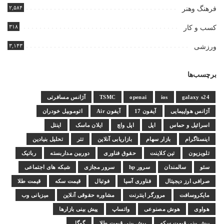
۲,۵۸۴
فرهنگ وهنر
۳۱۸
کسب و کار
۳,۱۴۳
ورزشی
برچسب‌ها
galaxy s24
ios
openai
TSMC
آژانس مسافرتی
آژانس هواپیمایی
آیفون 17
آیفون Air
اتوموبیل خودران
اسرائیل و حماس
اپل
اپل واچ
ایلان ماسک
اینتل
اینستاگرام
بازار سهام
بازاریابی آنلاین
تتر
تحلیل بنیادین
تلویزیون
تین کلاینت
حقوق فناوری
دوربین مداربسته
رباتیک
سئو
سالمندان
سرور hp
سرور مجازی
شبکه های اجتماعی
صرافی ارز دیجیتال
فناوری آسیا
فوتبال
قیمت سکه
قیمت طلا
مایکروسافت
مرورگر اینترنت
مشاوره حقوقی آنلاین
میزبانی وب
هواوی
هوش مصنوعی
واتساپ
پیش بینی بازارها
پیش بینی قیمت سکه
پیش بینی قیمت طلا
گوگل