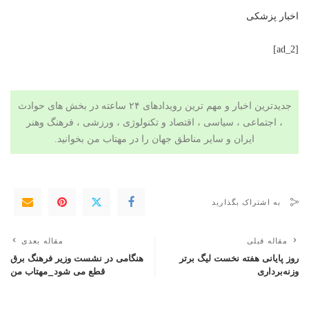
اخبار پزشکی
[ad_2]
جدیدترین اخبار و مهم ترین رویدادهای ۲۴ ساعته در بخش های حوادث
، اجتماعی ، سیاسی ،
اقتصاد
و
تکنولوژی
،
ورزشی
،
فرهنگ وهنر
ایران و سایر مناطق جهان را در
مهتاب من
بخوانید.
به اشتراک بگذارید
مقاله قبلی
مقاله بعدی
روز پایانی هفته نخست لیگ برتر
هنگامی در نشست وزیر فرهنگ برق
وزنه‌برداری
قطع می شود_مهتاب من