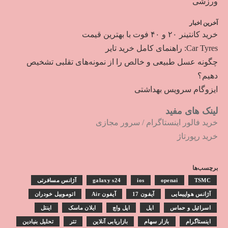
ورزشی
آخرین اخبار
خرید کانتینر ۲۰ و ۴۰ فوت با بهترین قیمت
Car Tyres: راهنمای کامل خرید تایر
چگونه عسل طبیعی و خالص را از نمونه‌های تقلبی تشخیص
دهیم؟
ایزوگام سرویس بهداشتی
لینک های مفید
خرید فالور اینستاگرام
/
سرور مجازی
خرید رپورتاژ
برچسب‌ها
TSMC
openai
ios
galaxy s24
آژانس مسافرتی
آژانس هواپیمایی
آیفون 17
آیفون Air
اتوموبیل خودران
اسرائیل و حماس
اپل
اپل واچ
ایلان ماسک
اینتل
اینستاگرام
بازار سهام
بازاریابی آنلاین
تتر
تحلیل بنیادین