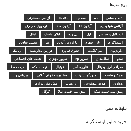
برچسب‌ها
galaxy s24
ios
openai
TSMC
آژانس مسافرتی
آژانس هواپیمایی
آیفون 17
آیفون Air
اتوموبیل خودران
اسرائیل و حماس
اپل
اپل واچ
ایلان ماسک
اینتل
اینستاگرام
بازار سهام
بازاریابی آنلاین
تتر
تحلیل بنیادین
تلویزیون
تین کلاینت
حقوق فناوری
دوربین مداربسته
رباتیک
سئو
سالمندان
سرور hp
سرور مجازی
شبکه های اجتماعی
صرافی ارز دیجیتال
فناوری آسیا
فوتبال
قیمت سکه
قیمت طلا
مایکروسافت
مرورگر اینترنت
مشاوره حقوقی آنلاین
میزبانی وب
هواوی
هوش مصنوعی
واتساپ
پیش بینی بازارها
پیش بینی قیمت سکه
پیش بینی قیمت طلا
گوگل
تبلیغات متنی
خرید فالور اینستاگرام