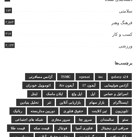
۱۷۴
سلامتی
۲,۵۸۴
فرهنگ وهنر
۳۱۷
کسب و کار
۳,۱۴۳
ورزشی
برچسب‌ها
galaxy s24
ios
openai
TSMC
آژانس مسافرتی
آژانس هواپیمایی
آیفون 17
آیفون Air
اتوموبیل خودران
اسرائیل و حماس
اپل
اپل واچ
ایلان ماسک
اینتل
اینستاگرام
بازار سهام
بازاریابی آنلاین
تتر
تحلیل بنیادین
تلویزیون
تین کلاینت
حقوق فناوری
دوربین مداربسته
رباتیک
سئو
سالمندان
سرور hp
سرور مجازی
شبکه های اجتماعی
صرافی ارز دیجیتال
فناوری آسیا
فوتبال
قیمت سکه
قیمت طلا
مایکروسافت
مرورگر اینترنت
مشاوره حقوقی آنلاین
میزبانی وب