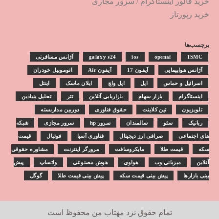
خرید فالور اینستاگرام
/
سرور مجازی
خرید رپورتاژ
برچسب‌ها
TSMC
openai
ios
galaxy s24
آژانس مسافرتی
آژانس هواپیمایی
آیفون 17
آیفون Air
اتوموبیل خودران
اسرائیل و حماس
اپل
اپل واچ
ایلان ماسک
اینتل
اینستاگرام
بازار سهام
بازاریابی آنلاین
تتر
تحلیل بنیادین
تلویزیون
تین کلاینت
حقوق فناوری
دوربین مداربسته
رباتیک
سئو
سالمندان
سرور hp
سرور مجازی
شبکه
های اجتماعی
صرافی ارز دیجیتال
فناوری آسیا
فوتبال
قیمت
سکه
قیمت طلا
مایکروسافت
مرورگر اینترنت
مشاوره حقوقی
آنلاین
میزبانی وب
هواوی
هوش مصنوعی
واتساپ
پیش
بینی بازارها
پیش بینی قیمت سکه
پیش بینی قیمت طلا
گوگل
تمام حقوق نزد
مهتاب من
محفوظ است