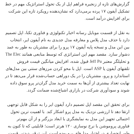
گزارش‌های تازه از زنجیره فراهم اپل از یک تحول استراتژیک مهم در خط
تشکیل آیفون ۱۷ پرده برمی‌دارد که نشان‌دهنده رویکرد تازه این شرکت
برای افزایش درآمد است.
به نقل از قسمت موبایل رسانه اخبار
تکنولوژی
و
فناوری
تکنا، اپل تصمیم
دارد با حذف مدل پلاس و معارفه مدل جدیدی به نام آیفون ایر، انتخاب
بین این مدل و نسخه پایه آیفون ۱۷ پرو را برای مشتریان به طور به عمد
دشوار سازد. مقصد مهم این استراتژی که توسط منابعی همانند The Elec
و تحلیلگر معتبر Jeff Pu قبول شده، افزایش میانگین قیمت فروش
تلفنهای آیفون یا ASP است. اپل با محو کردن مرزهای سنتی بین مدل‌های
استاندارد و پرو، مشتریان را در یک دوراهی حساب‌شده قرار می‌دهد تا در
نهایت تعداد بیشتری از آن‌ها به سمت خرید مدل گران‌تر پرو سوق داده
شوند و سودآوری شرکت در بازاری اشباع‌شده ضمانت گردد.
برای تحقق این مقصد اپل تصمیم دارد آیفون ایر را به شکل قابل توجهی
ارتقا دهد تا ارزشی نزدیک به مدل پرو اشکار کند. با اهمیت ترین تحول
احتمالی تجهیز این مدل به نمایشگری با ابعاد بزرگتر و از آن مهم‌تر
فناوری پروموشن با نرخ نوسازی ۱۲۰ هرتز است؛ قابلیتی که تا کنون به
طور انحصاری در اختیار مدل‌های پرو بوده است. این ترقی دیدنی قیمت