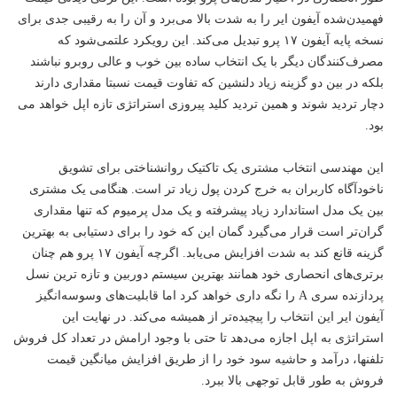
فهمیدن‌شده آیفون ایر را به شدت بالا می‌برد و آن را به رقیبی جدی برای
نسخه پایه آیفون ۱۷ پرو تبدیل می‌کند. این رویکرد علتمی‌شود که
مصرف‌کنندگان دیگر با یک انتخاب ساده بین خوب و عالی روبرو نباشند
بلکه در بین دو گزینه زیاد دلنشین که تفاوت قیمت نسبتا مقداری دارند
دچار تردید شوند و همین تردید کلید پیروزی استراتژی تازه اپل خواهد می
بود.
این مهندسی انتخاب مشتری یک تاکتیک روانشناختی برای تشویق
ناخودآگاه کاربران به خرج کردن پول زیاد تر است. هنگامی یک مشتری
بین یک مدل استاندارد زیاد پیشرفته و یک مدل پرمیوم که تنها مقداری
گران‌تر است قرار می‌گیرد گمان این که خود را برای دستیابی به بهترین
گزینه قانع کند به شدت افزایش می‌یابد. اگرچه آیفون ۱۷ پرو هم چنان
برتری‌های انحصاری خود همانند بهترین سیستم دوربین و تازه ترین نسل
پردازنده سری A را نگه داری خواهد کرد اما قابلیت‌های وسوسه‌انگیز
آیفون ایر این انتخاب را پیچیده‌تر از همیشه می‌کند. در نهایت این
استراتژی به اپل اجازه می‌دهد تا حتی با وجود ارامش در تعداد کل فروش
تلفنها، درآمد و حاشیه سود خود را از طریق افزایش میانگین قیمت
فروش به طور قابل توجهی بالا ببرد.