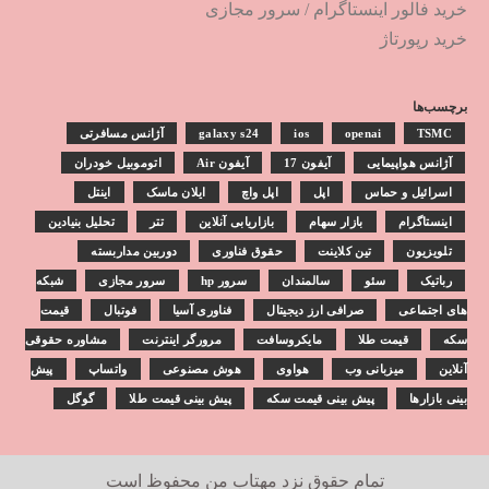
خرید فالور اینستاگرام
/
سرور مجازی
خرید رپورتاژ
برچسب‌ها
TSMC
openai
ios
galaxy s24
آژانس مسافرتی
آژانس هواپیمایی
آیفون 17
آیفون Air
اتوموبیل خودران
اسرائیل و حماس
اپل
اپل واچ
ایلان ماسک
اینتل
اینستاگرام
بازار سهام
بازاریابی آنلاین
تتر
تحلیل بنیادین
تلویزیون
تین کلاینت
حقوق فناوری
دوربین مداربسته
رباتیک
سئو
سالمندان
سرور hp
سرور مجازی
شبکه
های اجتماعی
صرافی ارز دیجیتال
فناوری آسیا
فوتبال
قیمت
سکه
قیمت طلا
مایکروسافت
مرورگر اینترنت
مشاوره حقوقی
آنلاین
میزبانی وب
هواوی
هوش مصنوعی
واتساپ
پیش
بینی بازارها
پیش بینی قیمت سکه
پیش بینی قیمت طلا
گوگل
تمام حقوق نزد
مهتاب من
محفوظ است