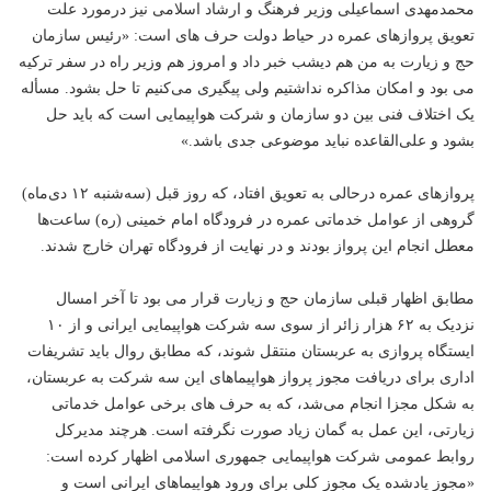
محمدمهدی اسماعیلی وزیر فرهنگ و ارشاد اسلامی نیز درمورد علت
تعویق پروازهای عمره در حیاط دولت حرف های است: «رئیس سازمان
حج و زیارت به من هم دیشب
خبر
داد و امروز هم وزیر راه در سفر ترکیه
می بود و امکان مذاکره نداشتیم ولی پیگیری می‌کنیم تا حل بشود. مسأله
یک اختلاف فنی بین دو سازمان و شرکت هواپیمایی است که باید حل
بشود و علی‌القاعده نباید موضوعی جدی باشد.»
پروازهای عمره درحالی به تعویق افتاد، که روز قبل (سه‌شنبه ۱۲ دی‌ماه)
گروهی از عوامل خدماتی عمره در فرودگاه امام خمینی (ره) ساعت‌ها
معطل انجام این پرواز بودند و در نهایت از فرودگاه تهران خارج شدند.
مطابق اظهار قبلی سازمان حج و زیارت قرار می بود تا آخر امسال
نزدیک‌ به ۶۲ هزار زائر از سوی سه شرکت هواپیمایی ایرانی و از ۱۰
ایستگاه پروازی به عربستان منتقل شوند، که مطابق روال باید تشریفات
اداری برای دریافت مجوز پرواز هواپیماهای این سه شرکت به عربستان،
به شکل مجزا انجام می‌شد، که به حرف های برخی عوامل خدماتی
زیارتی، این عمل به گمان زیاد صورت نگرفته است. هرچند مدیرکل
روابط عمومی شرکت هواپیمایی جمهوری اسلامی اظهار کرده است:
«مجوز یادشده یک مجوز کلی برای ورود هواپیماهای ایرانی است و