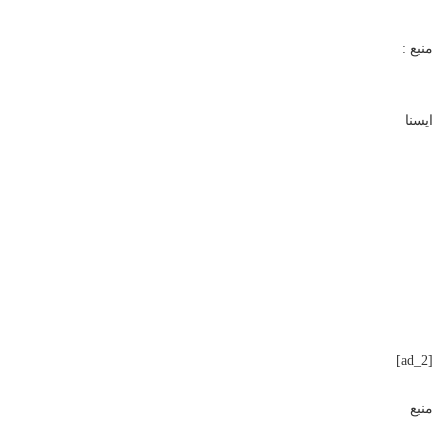
منبع :
ایسنا
[ad_2]
منبع