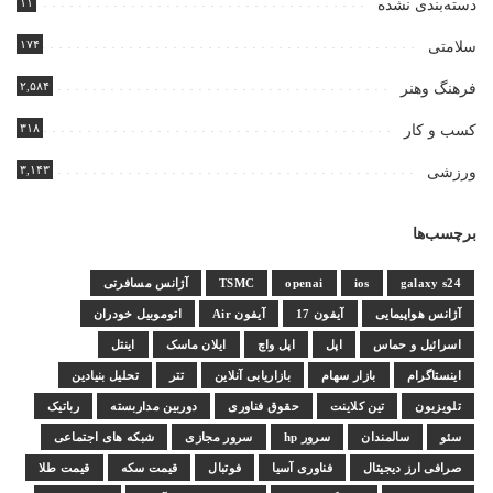
۱۱
دسته‌بندی نشده
۱۷۴
سلامتی
۲,۵۸۴
فرهنگ وهنر
۳۱۸
کسب و کار
۳,۱۴۳
ورزشی
برچسب‌ها
galaxy s24
ios
openai
TSMC
آژانس مسافرتی
آژانس هواپیمایی
آیفون 17
آیفون Air
اتوموبیل خودران
اسرائیل و حماس
اپل
اپل واچ
ایلان ماسک
اینتل
اینستاگرام
بازار سهام
بازاریابی آنلاین
تتر
تحلیل بنیادین
تلویزیون
تین کلاینت
حقوق فناوری
دوربین مداربسته
رباتیک
سئو
سالمندان
سرور hp
سرور مجازی
شبکه های اجتماعی
صرافی ارز دیجیتال
فناوری آسیا
فوتبال
قیمت سکه
قیمت طلا