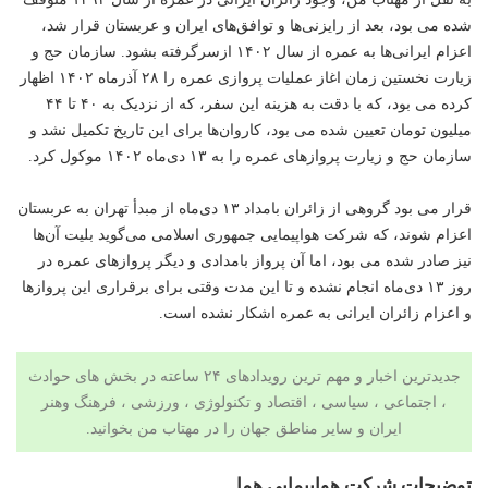
شده می بود، بعد از رایزنی‌ها و توافق‌های ایران و عربستان قرار شد،
اعزام ایرانی‌ها به عمره از سال ۱۴۰۲ ازسرگرفته بشود. سازمان حج و
زیارت نخستین زمان اغاز عملیات پروازی عمره را ۲۸ آذرماه ۱۴۰۲ اظهار
کرده می بود، که با دقت به هزینه این سفر، که از نزدیک به ۴۰ تا ۴۴
میلیون تومان تعیین شده می بود، کاروان‌ها برای این تاریخ تکمیل نشد و
سازمان حج و زیارت پروازهای عمره را به ۱۳ دی‌ماه ۱۴۰۲ موکول کرد.
قرار می بود گروهی از زائران بامداد ۱۳ دی‌ماه از مبدأ تهران به عربستان
اعزام شوند، که شرکت هواپیمایی جمهوری اسلامی می‌گوید بلیت آن‌ها
نیز صادر شده می بود، اما آن پرواز بامدادی و دیگر پروازهای عمره در
روز ۱۳ دی‌ماه انجام نشده و تا این مدت وقتی برای برقراری این پروازها
و اعزام زائران ایرانی به عمره اشکار نشده است.
جدیدترین اخبار و مهم ترین رویدادهای ۲۴ ساعته در بخش های حوادث
، اجتماعی ، سیاسی ،
اقتصاد
و
تکنولوژی
،
ورزشی
،
فرهنگ وهنر
ایران و سایر مناطق جهان را در
مهتاب من
بخوانید.
توضیحات شرکت هواپیمایی هما