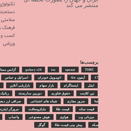
تکنولوژی
منتشر می کند
دسته‌بن
سلامتی
فرهنگ و
کسب و ک
ورزشی
برچسب‌ها
TSMC
openai
ios
galaxy s24
آژانس مساف
17
آیفون Air
اتوموبیل خودران
اسرائیل و حماس
اینتل
اینستاگرام
بازار سهام
بازاریابی آنلاین
ت
تین کلاینت
حقوق فناوری
دوربین مداربسته
رباتیک
hp
سرور مجازی
شبکه های اجتماعی
صرافی ارز دیجی
قیمت سکه
قیمت طلا
مایکروسافت
مرورگر اینترن
میزبانی وب
هواوی
هوش مصنوعی
واتساپ
سکه
پیش بینی قیمت طلا
گوگل