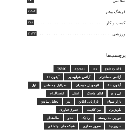
۱۷۴
سلامتی
۲,۵۸۴
فرهنگ وهنر
۳۱۸
کسب و کار
۳,۱۴۳
ورزشی
برچسب‌ها
TSMC
openai
ios
galaxy s24
آژانس مسافرتی
آژانس هواپیمایی
آیفون 17
آیفون Air
اتوموبیل خودران
اسرائیل و حماس
اپل
اپل واچ
ایلان ماسک
اینتل
اینستاگرام
بازار سهام
بازاریابی آنلاین
تتر
تحلیل بنیادین
تلویزیون
تین کلاینت
حقوق فناوری
دوربین مداربسته
رباتیک
سئو
سالمندان
سرور hp
سرور مجازی
شبکه های اجتماعی