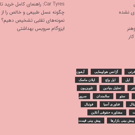
Car Tyres: راهنمای کامل خرید تایر
دی نشده
چگونه عسل طبیعی و خالص را از
نمونه‌های تقلبی تشخیص دهیم؟
هنر
ایزوگام سرویس بهداشتی
ار
رتی
آژانس هواپیمایی
آیفون
اپل
اپل واچ
ایلان ماسک
تر
تحلیل بنیادین
تلویزیون
سئو
سالمندان
سرور
تال
فناوری آسیا
فوتبال
ت
مشاوره حقوقی آنلاین
پیش بینی بازارها
پیش بینی قیمت