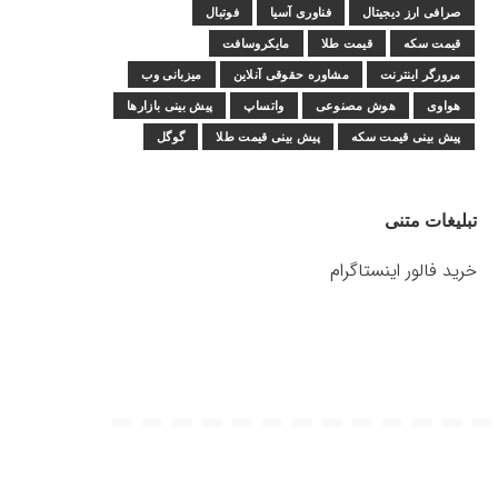
صرافی ارز دیجیتال
فناوری آسیا
فوتبال
قیمت سکه
قیمت طلا
مایکروسافت
مرورگر اینترنت
مشاوره حقوقی آنلاین
میزبانی وب
هواوی
هوش مصنوعی
واتساپ
پیش بینی بازارها
پیش بینی قیمت سکه
پیش بینی قیمت طلا
گوگل
تبلیغات متنی
خرید فالور اینستاگرام