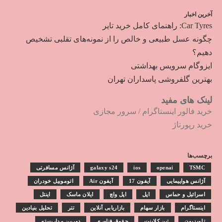
آخرین اخبار
Car Tyres: راهنمای کامل خرید تایر
چگونه عسل طبیعی و خالص را از نمونه‌های تقلبی تشخیص
دهیم؟
ایزوگام سرویس بهداشتی
بهترین گلفروشی پاسداران تهران
لینک های مفید
خرید فالور اینستاگرام
/
سرور مجازی
خرید رپورتاژ
برچسب‌ها
TSMC
openai
ios
galaxy s24
آژانس مسافرتی
آژانس هواپیمایی
آیفون 17
آیفون Air
اتوموبیل خودران
اسرائیل و حماس
اپل
اپل واچ
ایلان ماسک
اینتل
اینستاگرام
بازار سهام
بازاریابی آنلاین
تتر
تحلیل بنیادین
تلویزیون
تین کلاینت
حقوق فناوری
دوربین مداربسته