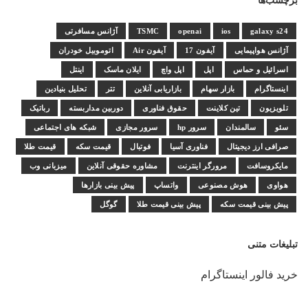
برچسب‌ها
galaxy s24
ios
openai
TSMC
آژانس مسافرتی
آژانس هواپیمایی
آیفون 17
آیفون Air
اتوموبیل خودران
اسرائیل و حماس
اپل
اپل واچ
ایلان ماسک
اینتل
اینستاگرام
بازار سهام
بازاریابی آنلاین
تتر
تحلیل بنیادین
تلویزیون
تین کلاینت
حقوق فناوری
دوربین مداربسته
رباتیک
سئو
سالمندان
سرور hp
سرور مجازی
شبکه های اجتماعی
صرافی ارز دیجیتال
فناوری آسیا
فوتبال
قیمت سکه
قیمت طلا
مایکروسافت
مرورگر اینترنت
مشاوره حقوقی آنلاین
میزبانی وب
هواوی
هوش مصنوعی
واتساپ
پیش بینی بازارها
پیش بینی قیمت سکه
پیش بینی قیمت طلا
گوگل
تبلیغات متنی
خرید فالور اینستاگرام