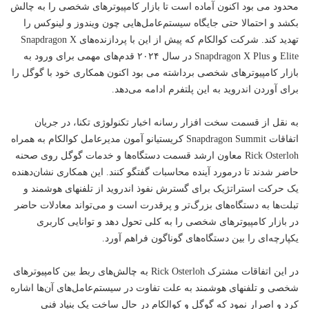
محدود می بود اکنون آماده است تا بازار کامپیوترهای شخصی را به چالش
بکشد و احتمالا حتی جایگاه سیستم‌عامل‌هایی چون ویندوز و لینوکس را
تهدید کند. شرکت کوالکام که پیش از این با پردازنده‌های Snapdragon X
Elite و Snapdragon X Plus در سال ۲۰۲۴ قدم‌های مهمی برای ورود به
بازار کامپیوترهای شخصی برداشته می بود اکنون همکاری خود با گوگل را
برای آوردن اندروید به این پلتفرم ادامه می‌دهد.
به نقل از قسمت سخت افزار رسانه اخبار
تکنولوژی
تکنا، در جریان
اتفاقات Snapdragon Summit کریستیانو آمون مدیرعامل کوالکام به همراه
Rick Osterloh معاون ارشد قسمت دستگاه‌ها و خدمات گوگل روی صحنه
حاضر شدند تا درمورد آینده محاسبات گفتگو کنند. این همکاری نشان‌دهنده
یک حرکت استراتژیک برای گسترش نفوذ اندروید از تلفنهای هوشمند و
تبلت‌ها به دستگاه‌های بزرگ‌تر و پرقدرت است و می‌تواند معادلات حاضر
در بازار کامپیوترهای شخصی را به کلی تحول دهد و توانایی کاربری
یکپارچه‌ای را بین دستگاه‌های گوناگون فراهم آورد.
در این اتفاقات مشترک Rick Osterloh به چالش‌های ربط بین کامپیوترهای
شخصی و تلفنهای هوشمند به علت تفاوت در سیستم‌عامل‌های آن‌ها اشاره
کرد و اصرار نمود که گوگل و کوالکام در حال ساخت یک بنیاد فنی