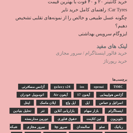
خرید کانتینر ۲۰ و ۴۰ فوت با بهترین قیمت
Car Tyres: راهنمای کامل خرید تایر
چگونه عسل طبیعی و خالص را از نمونه‌های تقلبی تشخیص
دهیم؟
ایزوگام سرویس بهداشتی
لینک های مفید
خرید فالور اینستاگرام
/
سرور مجازی
خرید رپورتاژ
برچسب‌ها
TSMC
openai
ios
galaxy s24
آژانس مسافرتی
آژانس هواپیمایی
آیفون 17
آیفون Air
اتوموبیل خودران
اسرائیل و حماس
اپل
اپل واچ
ایلان ماسک
اینتل
اینستاگرام
بازار سهام
بازاریابی آنلاین
تتر
تحلیل بنیادین
تلویزیون
تین کلاینت
حقوق فناوری
دوربین مداربسته
رباتیک
سئو
سالمندان
سرور hp
سرور مجازی
شبکه