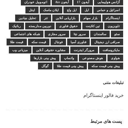
آژانس هواپیمایی
آیفون 17
آیفون Air
اتوموبیل خودران
اسرائیل و حماس
اپل
اپل واچ
ایلان ماسک
اینتل
اینستاگرام
بازار سهام
بازاریابی آنلاین
تتر
تحلیل بنیادین
تلویزیون
تین کلاینت
حقوق فناوری
دوربین مداربسته
رباتیک
سئو
سالمندان
سرور hp
سرور مجازی
شبکه های اجتماعی
صرافی ارز دیجیتال
فناوری آسیا
فوتبال
قیمت سکه
قیمت طلا
مایکروسافت
مرورگر اینترنت
مشاوره حقوقی آنلاین
میزبانی وب
هواوی
هوش مصنوعی
واتساپ
پیش بینی بازارها
پیش بینی قیمت سکه
پیش بینی قیمت طلا
گوگل
تبلیغات متنی
خرید فالور اینستاگرام
پست های مرتبط