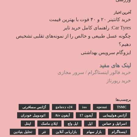
آخرین اخبار
خرید کانتینر ۲۰ و ۴۰ فوت با بهترین قیمت
Car Tyres: راهنمای کامل خرید تایر
چگونه عسل طبیعی و خالص را از نمونه‌های تقلبی تشخیص
دهیم؟
ایزوگام سرویس بهداشتی
لینک های مفید
خرید فالور اینستاگرام
/
سرور مجازی
خرید رپورتاژ
برچسب‌ها
TSMC
openai
ios
galaxy s24
آژانس مسافرتی
آژانس هواپیمایی
آیفون 17
آیفون Air
اتوموبیل خودران
اسرائیل و حماس
اپل
اپل واچ
ایلان ماسک
اینتل
اینستاگرام
بازار سهام
بازاریابی آنلاین
تتر
تحلیل بنیادین