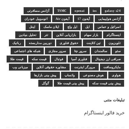
galaxy s24
ios
openai
TSMC
آژانس مسافرتی
آژانس هواپیمایی
آیفون 17
آیفون Air
اتوموبیل خودران
اسرائیل و حماس
اپل
اپل واچ
ایلان ماسک
اینتل
اینستاگرام
بازار سهام
بازاریابی آنلاین
تتر
تحلیل بنیادین
تلویزیون
تین کلاینت
حقوق فناوری
دوربین مداربسته
رباتیک
سئو
سالمندان
سرور hp
سرور مجازی
شبکه های اجتماعی
صرافی ارز دیجیتال
فناوری آسیا
فوتبال
قیمت سکه
قیمت طلا
مایکروسافت
مرورگر اینترنت
مشاوره حقوقی آنلاین
میزبانی وب
هواوی
هوش مصنوعی
واتساپ
پیش بینی بازارها
پیش بینی قیمت سکه
پیش بینی قیمت طلا
گوگل
تبلیغات متنی
خرید فالور اینستاگرام