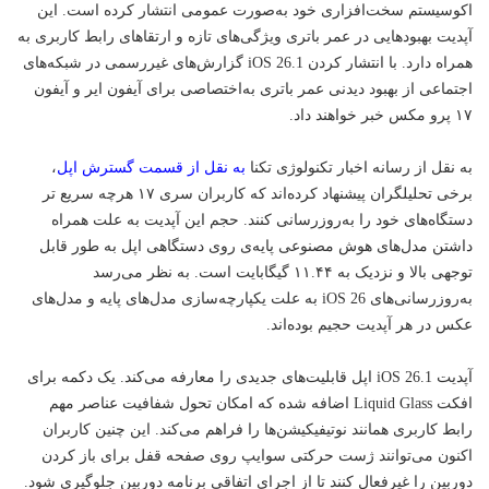
اکوسیستم سخت‌افزاری خود به‌صورت عمومی انتشار کرده است. این
آپدیت بهبودهایی در عمر باتری ویژگی‌های تازه و ارتقاهای رابط کاربری به
همراه دارد. با انتشار کردن iOS 26.1 گزارش‌های غیررسمی در شبکه‌های
اجتماعی از بهبود دیدنی عمر باتری به‌اختصاصی برای آیفون ایر و آیفون
۱۷ پرو مکس
خبر
خواهند داد.
به نقل از رسانه اخبار
تکنولوژی
تکنا
به نقل از قسمت گسترش اپل
،
برخی تحلیلگران پیشنهاد کرده‌اند که کاربران سری ۱۷ هرچه سریع تر
دستگاه‌های خود را به‌روزرسانی کنند. حجم این آپدیت به علت همراه
داشتن مدل‌های هوش مصنوعی پایه‌ی روی دستگاهی اپل به طور قابل
توجهی بالا و نزدیک به ۱۱.۴۴ گیگابایت است. به نظر می‌رسد
به‌روزرسانی‌های iOS 26 به علت یکپارچه‌سازی مدل‌های پایه و مدل‌های
عکس در هر آپدیت حجیم بوده‌اند.
آپدیت iOS 26.1 اپل قابلیت‌های جدیدی را معارفه می‌کند. یک دکمه برای
افکت Liquid Glass اضافه شده که امکان تحول شفافیت عناصر مهم
رابط کاربری همانند نوتیفیکیشن‌ها را فراهم می‌کند. این چنین کاربران
اکنون می‌توانند ژست حرکتی سوایپ روی صفحه قفل برای باز کردن
دوربین را غیرفعال کنند تا از اجرای اتفاقی برنامه دوربین جلوگیری شود.