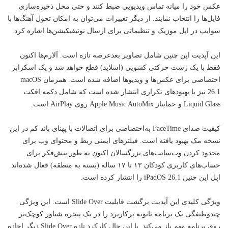
عکس خود را میانه تماس ویدیویی ضبط کنند و حتی محل ذخیره‌سازی
فایل‌ها را انتخاب نمایند. از دیگر تغییرات می‌توان به امکان تحول آهنگ‌ها با
سوایپ در اپل موزیک و تنظیماتی برای ارسال نوتیفیکیشن‌ها اشاره کرد.
این آپدیت این چنین شامل تصاویر بعد‌عرصه تازه است. آلارم‌ها اکنون
فقط با یک ژست حرکتی کشویی (اسلاید) قطع خواهد شد و یک اسکرابر
اختصاصی برای عکس‌ها و ویدیوها اضافه شده است. همزمان macOS
26.1 نیز با بهبودهای تکراری انتشار شده است که شامل دکمه افکت
Liquid Glass و حمایتاز Apple Music AutoMix روی AirPlay است.
کیفیت صدای FaceTime به‌اختصاصی برای اتصالات با پهنای باند کم در این
نسخه مک بهبود یافته است. فیلترهای ایمنی ربط و محتوای وب برای
محدود کردن وب‌سایت‌های بزرگسالان اکنون به طور پیش‌فکر برای
حساب‌های کاربری کودکان ۱۳ تا ۱۷ ساله (بسته به منطقه) فعال شده‌اند.
اپل این چنین iPadOS 26.1 را انتشار کرده است.
ویژگی کلیدی این آپدیت برگشت قابلیت Slide Over است. این ویژگی
چندوظیفگی یک برنامه ثانویه پرکاربرد را در یک پنجره شناور کوچک‌تر
روی برنامه مهم باز می‌کند. با این حال کارکرد تازه Slide Over دیگر اجازه