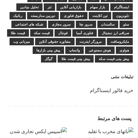
اینستاگرام
بازار سهام
بازاریابی آنلاین
تتر
تحلیل بنیادین
تلویزیون
تین کلاینت
حقوق فناوری
دوربین مداربسته
رباتیک
سئو
سالمندان
سرور hp
سرور مجازی
شبکه های اجتماعی
صرافی ارز دیجیتال
فناوری آسیا
فوتبال
قیمت سکه
قیمت طلا
مایکروسافت
مرورگر اینترنت
مشاوره حقوقی آنلاین
میزبانی وب
هواوی
هوش مصنوعی
واتساپ
پیش بینی بازارها
پیش بینی قیمت سکه
پیش بینی قیمت طلا
گوگل
تبلیغات متنی
خرید فالور اینستاگرام
پست های مرتبط