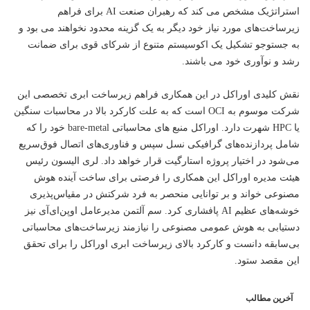
استراتژیک مشخص می کند که رهبران صنعت AI برای فراهم
زیرساخت‌های مورد نیاز خود دیگر به یک گزینه محدود نخواهند می بود و
به جستوجو تشکیل یک اکوسیستم متنوع از شرکای قوی برای ضمانت
رشد و نوآوری خود می باشند.
نقش کلیدی اوراکل در این همکاری فراهم زیرساخت ابری تخصصی این
شرکت موسوم به OCI است که به علت کارکرد بالا در محاسبات سنگین
یا HPC شهرت دارد. اوراکل منبع های محاسباتی bare-metal خود را که
شامل پردازنده‌های گرافیکی نسل سپس و فناوری‌های اتصال فوق‌سریع
می‌شود در اختیار پروژه استارگیت قرار خواهد داد. لری الیسون رئیس
هیئت مدیره اوراکل این همکاری را فرصتی برای ساخت آینده هوش
مصنوعی خواند و بر توانایی منحصر به فرد شرکتش در مقیاس‌پذیری
خوشه‌های عظیم AI پافشاری کرد. سم آلتمن مدیرعامل اوپن‌ای‌آی نیز
دستیابی به هوش عمومی مصنوعی را نیازمند زیرساخت‌های محاسباتی
بی‌سابقه دانست و کارکرد بالای زیرساخت ابری اوراکل را برای تحقق
این مقصد ستود.
آخرین مطالب