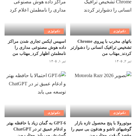
تکنولوژی
تکنولوژی
باتهای مخرب با پیروی Chrome
اسپیس ایکس تجاری شدن مراکز
تشخیص ترافیک انسانی را دشوارتر
داده هوش مصنوعی مداری را
کردند_مهتاب من
نامطمئن اظهار کرد_مهتاب من
تیر ۲, ۱۴۰۵
تیر ۱, ۱۴۰۵
تکنولوژی
تکنولوژی
موتورولا با پنج محصول تازه بازار
GPT-6 به گمان زیاد با حافظه بهتر
گوشیهای تاشو و هدفون بی سیم را
و ادغام عمیق تر در ChatGPT
مقصد گرفت_مهتاب من
گسترش می یابد_مهتاب من