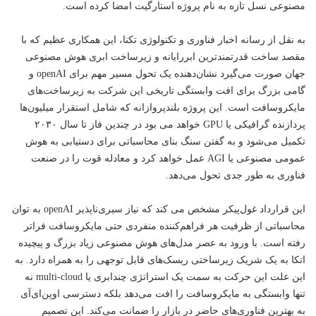
مصنوعی نسل تازه به نام پروژه استارگیت امضا کرده است.
به نقل از رسانه اخبار
فناوری
و
تکنولوژی
تکنا، این همکاری عظیم که با
مقصد ساخت قدرتمندترین ابررایانه و زیرساخت ابری هوش مصنوعی
جهان صورت می‌گیرد نشان‌دهنده یک تحول مسیر مهم برای openAI و
گامی بزرگ برای افت وابستگی تاریخی این شرکت به زیرساخت‌های
مایکروسافت است. این پروژه بلندپروازانه که شامل استقرار میلیون‌ها
پردازنده گرافیکی یا GPU خواهد می بود در چندین فاز تا سال ۲۰۳۰
تکمیل می‌شود و به گفتن سنگ بنای محاسباتی برای دستیابی به هوش
عمومی مصنوعی یا AGI عمل خواهد کرد و معادله قوت را در صنعت
فناوری به طور جدی تحول می‌دهد.
این قرارداد غول‌پیکر مشخص می کند که نیاز سیری‌ناپذیر openAI به توان
محاسباتی از ظرفیت هر فراهم‌کننده منفردی حتی مایکروسافت فراتر
رفته است. با ورود به عصر مدل‌های هوش مصنوعی زیاد بزرگ و پیچیده
اتکا به یک شریک زیرساختی ریسک‌های قابل توجهی را به همراه دارد. به
این علت این حرکت به سمت یک استراتژی چندابری یا multi-cloud نه
تنها وابستگی به مایکروسافت را افت می‌دهد بلکه دسترسی اوپن‌ای‌آی
به بهترین فناوری‌های حاضر در بازار را ضمانت می‌کند. این تصمیم