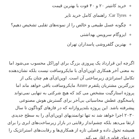
خرید کانتینر ۲۰ و ۴۰ فوت با بهترین قیمت
Car Tyres: راهنمای کامل خرید تایر
چگونه عسل طبیعی و خالص را از نمونه‌های تقلبی تشخیص دهیم؟
ایزوگام سرویس بهداشتی
بهترین گلفروشی پاسداران تهران
اگرچه این قرارداد یک پیروزی بزرگ برای اوراکل محسوب می‌شود اما
به معنی آخر همکاری اوپن‌ای‌آی با مایکروسافت نیست بلکه نشان‌دهنده
تکامل استراتژی زیرساختی آن است. اوپن‌ای‌آی هم چنان یکی از
بزرگترین مشتریان پلتفرم Azure مایکروسافت باقی خواهد ماند اما
پروژه استارگیت مشخص می کند که هیچ شرکتی به تنهایی نمی‌تواند
پاسخگوی عطش محاسباتی بی‌آخر برای گسترش هوش مصنوعی
پیشرفته باشد. این پروژه بلندپروازانه که در فازهای گوناگون تا سال
۲۰۳۰ اجرا خواهد شد نه تنها توانمندیهای اوپن‌ای‌آی را به سطح جدیدی
ارتقا می‌دهد بلکه چشم‌انداز رقابتی در بازار زیرساخت‌های ابری را برای
همیشه تحول داده و فصلی تازه از همکاری‌ها و رقابت‌های استراتژیک را
در دنیای فناوری اغاز می‌کند.