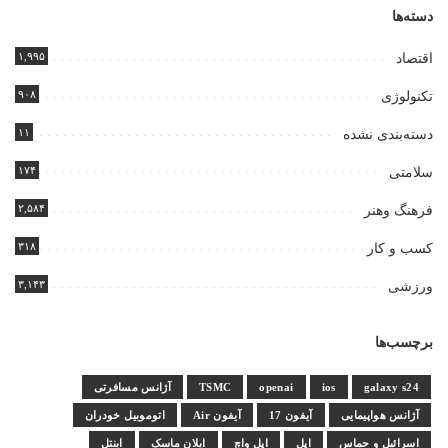
دسته‌ها
۱,۹۹۵
اقتصاد
۹۰۸
تکنولوژی
۱۱
دسته‌بندی نشده
۱۷۴
سلامتی
۲,۵۸۴
فرهنگ وهنر
۳۱۸
کسب و کار
۳,۱۴۳
ورزشی
برچسب‌ها
galaxy s24
ios
openai
TSMC
آژانس مسافرتی
آژانس هواپیمایی
آیفون 17
آیفون Air
اتوموبیل خودران
اسرائیل و حماس
اپل
اپل واچ
ایلان ماسک
اینتل