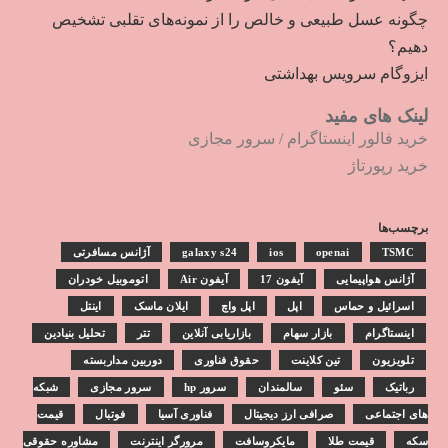
چگونه عسل طبیعی و خالص را از نمونه‌های تقلبی تشخیص
دهیم؟
ایزوگام سرویس بهداشتی
لینک های مفید
خرید فالور اینستاگرام
/
سرور مجازی
خرید رپورتاژ
برچسب‌ها
TSMC
openai
ios
galaxy s24
آژانس مسافرتی
آژانس هواپیمایی
آیفون 17
آیفون Air
اتوموبیل خودران
اسرائیل و حماس
اپل
اپل واچ
ایلان ماسک
اینتل
اینستاگرام
بازار سهام
بازاریابی آنلاین
تتر
تحلیل بنیادین
تلویزیون
تین کلاینت
حقوق فناوری
دوربین مداربسته
رباتیک
سئو
سالمندان
سرور hp
سرور مجازی
شبکه
های اجتماعی
صرافی ارز دیجیتال
فناوری آسیا
فوتبال
قیمت
سکه
قیمت طلا
مایکروسافت
مرورگر اینترنت
مشاوره حقوقی