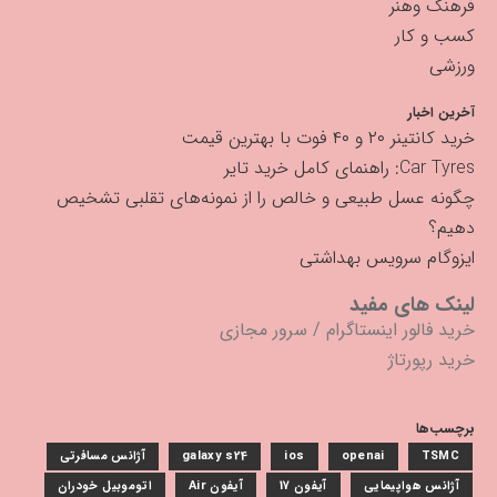
فرهنگ وهنر
کسب و کار
ورزشی
آخرین اخبار
خرید کانتینر ۲۰ و ۴۰ فوت با بهترین قیمت
Car Tyres: راهنمای کامل خرید تایر
چگونه عسل طبیعی و خالص را از نمونه‌های تقلبی تشخیص
دهیم؟
ایزوگام سرویس بهداشتی
لینک های مفید
خرید فالور اینستاگرام
/
سرور مجازی
خرید رپورتاژ
برچسب‌ها
TSMC
openai
ios
galaxy s24
آژانس مسافرتی
آژانس هواپیمایی
آیفون 17
آیفون Air
اتوموبیل خودران