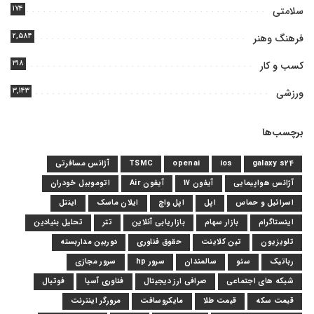
۱۷۴
سلامتی
۲,۵۸۴
فرهنگ وهنر
۳۱۸
کسب و کار
۳,۱۴۳
ورزشی
برچسب‌ها
galaxy s24
ios
openai
TSMC
آژانس مسافرتی
آژانس هواپیمایی
آیفون 17
آیفون Air
اتوموبیل خودران
اسرائیل و حماس
اپل
اپل واچ
ایلان ماسک
اینتل
اینستاگرام
بازار سهام
بازاریابی آنلاین
تتر
تحلیل بنیادین
تلویزیون
تین کلاینت
حقوق فناوری
دوربین مداربسته
رباتیک
سئو
سالمندان
سرور hp
سرور مجازی
شبکه های اجتماعی
صرافی ارز دیجیتال
فناوری آسیا
فوتبال
قیمت سکه
قیمت طلا
مایکروسافت
مرورگر اینترنت