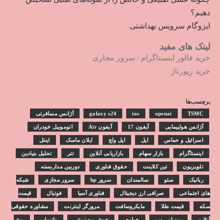
دهیم؟
ایزوگام سرویس بهداشتی
لینک های مفید
خرید فالور اینستاگرام
/
سرور مجازی
خرید رپورتاژ
برچسب‌ها
TSMC
openai
ios
galaxy s24
آژانس مسافرتی
آژانس هواپیمایی
آیفون 17
آیفون Air
اتوموبیل خودران
اسرائیل و حماس
اپل
اپل واچ
ایلان ماسک
اینتل
اینستاگرام
بازار سهام
بازاریابی آنلاین
تتر
تحلیل بنیادین
تلویزیون
تین کلاینت
حقوق فناوری
دوربین مداربسته
رباتیک
سئو
سالمندان
سرور hp
سرور مجازی
شبکه
های اجتماعی
صرافی ارز دیجیتال
فناوری آسیا
فوتبال
قیمت
سکه
قیمت طلا
مایکروسافت
مرورگر اینترنت
مشاوره حقوقی
آنلاین
میزبانی وب
هواوی
هوش مصنوعی
واتساپ
پیش