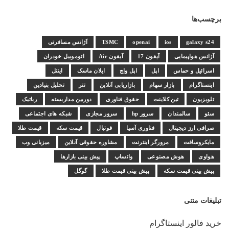
برچسب‌ها
galaxy s24
ios
openai
TSMC
آژانس مسافرتی
آژانس هواپیمایی
آیفون 17
آیفون Air
اتوموبیل خودران
اسرائیل و حماس
اپل
اپل واچ
ایلان ماسک
اینتل
اینستاگرام
بازار سهام
بازاریابی آنلاین
تتر
تحلیل بنیادین
تلویزیون
تین کلاینت
حقوق فناوری
دوربین مداربسته
رباتیک
سئو
سالمندان
سرور hp
سرور مجازی
شبکه های اجتماعی
صرافی ارز دیجیتال
فناوری آسیا
فوتبال
قیمت سکه
قیمت طلا
مایکروسافت
مرورگر اینترنت
مشاوره حقوقی آنلاین
میزبانی وب
هواوی
هوش مصنوعی
واتساپ
پیش بینی بازارها
پیش بینی قیمت سکه
پیش بینی قیمت طلا
گوگل
تبلیغات متنی
خرید فالور اینستاگرام