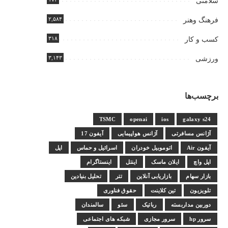
سلامتی
۲,۵۸۴
فرهنگ وهنر
۳۱۸
کسب و کار
۳,۱۴۳
ورزشی
برچسب‌ها
TSMC
openai
ios
galaxy s24
آژانس مسافرتی
آژانس هواپیمایی
آیفون 17
آیفون Air
اتوموبیل خودران
اسرائیل و حماس
اپل
اپل واچ
ایلان ماسک
اینتل
اینستاگرام
بازار سهام
بازاریابی آنلاین
تتر
تحلیل بنیادین
تلویزیون
تین کلاینت
حقوق فناوری
دوربین مداربسته
رباتیک
سئو
سالمندان
سرور hp
سرور مجازی
شبکه های اجتماعی