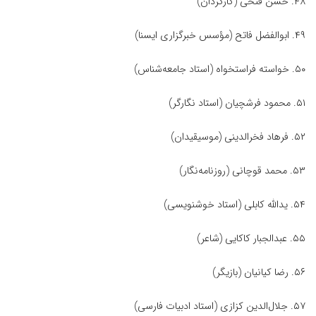
۴۸. حسن فتحی (کارگردان)
۴۹. ابوالفضل فاتح (مؤسس خبرگزاری ایسنا)
۵۰. خواسته فراستخواه (استاد جامعه‌شناس)
۵۱. محمود فرشچیان (استاد نگارگر)
۵۲. فرهاد فخرالدینی (موسیقیدان)
۵۳. محمد قوچانی (روزنامه‌نگار)
۵۴. یدالله کابلی (استاد خوشنویسی)
۵۵. عبدالجبار کاکایی (شاعر)
۵۶. رضا کیانیان (بازیگر)
۵۷. جلال‌الدین کزازی (استاد ادبیات فارسی)