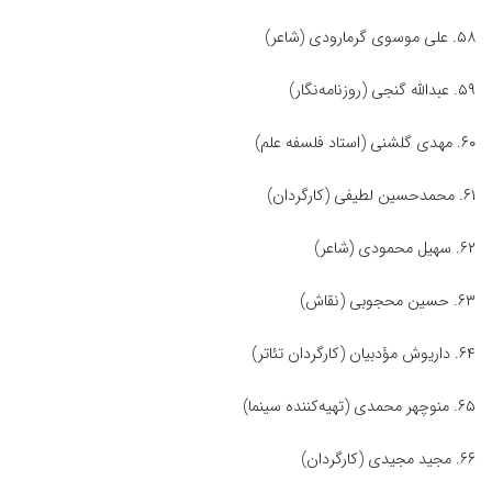
۵۸. علی موسوی گرمارودی (شاعر)
۵۹. عبدالله گنجی (روزنامه‌نگار)
۶۰. مهدی گلشنی (استاد فلسفه علم)
۶۱. محمدحسین لطیفی (کارگردان)
۶۲. سهیل محمودی (شاعر)
۶۳. حسین محجوبی (نقاش)
۶۴. داریوش مؤدبیان (کارگردان تئاتر)
۶۵. منوچهر محمدی (تهیه‌کننده سینما)
۶۶. مجید مجیدی (کارگردان)