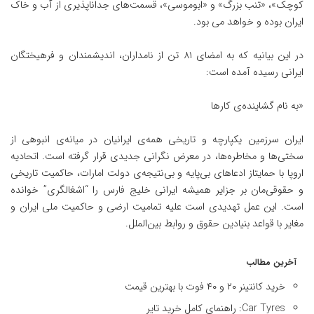
کوچک»، «تنب بزرگ» و «ابوموسی»، قسمت‌های جداناپذیری از آب و خاک
ایران بوده و خواهد می بود.
در این بیانیه که به امضای ۸۱ تن از نامداران، اندیشمندان و فرهیختگان
ایرانی رسیده آمده است:
«به نام گشاینده‌ی کارها
ایران سرزمین یکپارچه و تاریخی همه‌ی ایرانیان در میانه‌ی انبوهی از
سختی‌ها و مخاطره‌ها، در معرض نگرانی جدیدی قرار گرفته است. اتحادیه
اروپا با حمایتاز ادعاهای بی‌پایه و بی‌نتیجه‌ی دولت امارات، حاکمیت تاریخی
و حقوقی‌مان بر جزایر همیشه ایرانی خلیج فارس را “اشغالگری” خوانده
است. این عمل تهدیدی است علیه تمامیت ارضی و حاکمیت ملی ایران و
مغایر با قواعد بنیادین حقوق و روابط بین‌الملل.
آخرین مطالب
خرید کانتینر ۲۰ و ۴۰ فوت با بهترین قیمت
Car Tyres: راهنمای کامل خرید تایر