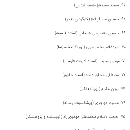
۶۷. سعید معیدفر(جامعه شناس)
۶۸. حسین مسافر اغاز (کارگردان تئاتر)
۶۹. حسین معصومی همدانی (استاد فلسفه)
۷۰. سیدغلامرضا موسوی (تهیه‌کننده سینما)
۷۱. مهدی محبتی (استاد ادبیات فارسی)
۷۲. مصطفی محقق داماد (استاد حقوق)
۷۳. بیژن مقدم (روزنامه‌نگار)
۷۴. مسیح مهاجری (پیشکسوت رسانه)
۷۵. حجت‌الاسلام محمدعلی مهدوی‌راد (نویسنده و پژوهشگر)