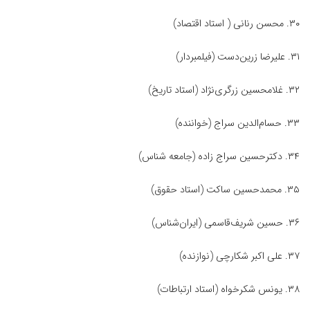
۳۰. محسن رنانی ( استاد اقتصاد)
۳۱. علیرضا زرین‌دست (فیلمبردار)
۳۲. غلامحسین زرگری‌نژاد (استاد تاریخ)
۳۳. حسام‌الدین سراج (خواننده)
۳۴. دکترحسین سراج زاده (جامعه شناس)
۳۵. محمدحسین ساکت (استاد حقوق)
۳۶. حسین شریف‌قاسمی (ایران‌شناس)
۳۷. علی اکبر شکارچی (نوازنده)
۳۸. یونس شکرخواه (استاد ارتباطات)