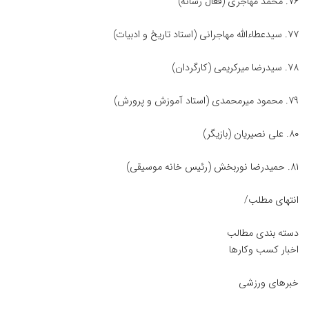
۷۶. محمد مهاجری (فعال رسانه)
۷۷. سیدعطاءالله مهاجرانی (استاد تاریخ و ادبیات)
۷۸. سیدرضا میرکریمی (کارگردان)
۷۹. محمود میرمحمدی (استاد آموزش و پرورش)
۸۰. علی نصیریان (بازیگر)
۸۱. حمیدرضا نوربخش (رئیس خانه موسیقی)
انتهای مطلب/
دسته بندی مطالب
اخبار کسب وکارها
خبرهای ورزشی