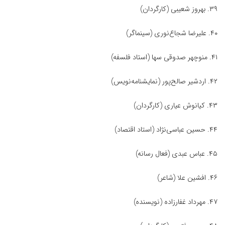
۳۹. بهروز شعیبی (کارگردان)
۴۰. علیرضا شجاع‌نوری (سینماگر)
۴۱. منوچهر صدوقی‌ سها (استاد فلسفه)
۴۲. اردشیر صالح‌پور (نمایشنامه‌نویس)
۴۳. کیانوش عیاری (کارگردان)
۴۴. حسین عباسی‌نژاد (استاد اقتصاد)
۴۵. عباس عبدی (فعال رسانه)
۴۶. افشین علا (شاعر)
۴۷. مهرداد غفارزاده (نویسنده)