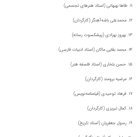
۱۱. طاها بهبهانی (استاد هنرهای تجسمی)
۱۲. محمدعلی باشه‌آهنگر (کارگردان)
۱۳. بهروز بهزادی (پیشکسوت رسانه)
۱۴. محمد بقایی ماکان (استاد ادبیات فارسی)
۱۵. حسن بلخاری (استاد فلسفه هنر)
۱۶. مرضیه برومند (کارگردان)
۱۷. فرهاد توحیدی (فیلمنامه‌نویس)
۱۸. کمال تبریزی (کارگردان)
۱۹. رسول جعفریان (استاد تاریخ)