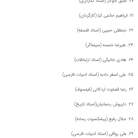
۲۰. جلیل جوکار (استاد نگارگری)
۲۱. ابراهیم حاتمی کیا (کارگردان)
۲۲. نجفقلی حبیبی (استاد فلسفه)
۲۳. علیرضا خمسه (سینماگر)
۲۴. هادی خانیکی (استاد ارتباطات)
۲۵. علی اصغر دادبه (استاد ادبیات فارسی)
۲۶. رضا قضاوت اردکانی (فیلسوف)
۲۷. داریوش رحمانیان(استاد تاریخ)
۲۸. جلال رفیع (پیشکسوت رسانه)
۲۹. علی رواقی (استاد ادبیات فارسی)