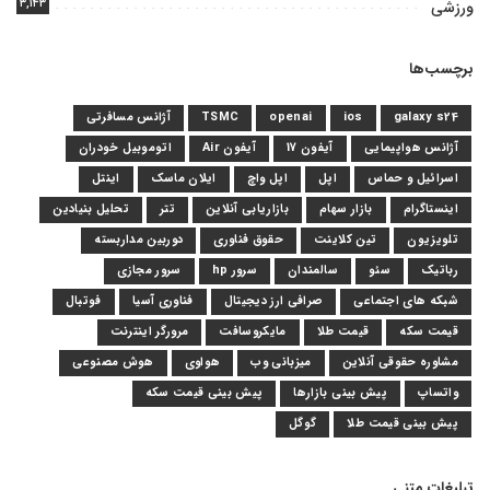
۳,۱۴۳
ورزشی
برچسب‌ها
galaxy s24
ios
openai
TSMC
آژانس مسافرتی
آژانس هواپیمایی
آیفون 17
آیفون Air
اتوموبیل خودران
اسرائیل و حماس
اپل
اپل واچ
ایلان ماسک
اینتل
اینستاگرام
بازار سهام
بازاریابی آنلاین
تتر
تحلیل بنیادین
تلویزیون
تین کلاینت
حقوق فناوری
دوربین مداربسته
رباتیک
سئو
سالمندان
سرور hp
سرور مجازی
شبکه های اجتماعی
صرافی ارز دیجیتال
فناوری آسیا
فوتبال
قیمت سکه
قیمت طلا
مایکروسافت
مرورگر اینترنت
مشاوره حقوقی آنلاین
میزبانی وب
هواوی
هوش مصنوعی
واتساپ
پیش بینی بازارها
پیش بینی قیمت سکه
پیش بینی قیمت طلا
گوگل
تبلیغات متنی