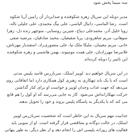
سه سیما پخش شود.
مدیر دوبله این سریال زهره شکوفنده و صدابردار آن رامین آریا شکوه
است. رضا الماسی، دانیال الیاسی، علی بیگ محمدی، علی جلیلی باله،
زویا خلیل آذر، محمدعلی دیباج، شیرین روستایی، منوچهر زنده دل، زهرا
سوهانی، مریم شاهرودی، پریا شفیعیان، محمد صادقیان، مرضیه صفی
خانی، مریم معینیان، ملیکا ملک نیا، علی منصوری‌راد، اسفندیار مهرتاش،
غلامرضا مهرزادیان، علی همت مومیوند، بهمن هاشمی و زهره شکوفنده
این تاثییر را دوبله کرده‌اند.
در این سریال خواهیم دید: لوییز اسلک، سربازرس فاسد پلیس مدتی
است که با یک باند تبهکاری به رهبری کول همکاری دارد اما اتفاقاتی روی
می‌دهد که جهت عذاب وجدان لوییز و خواست او برای کنار گذاشتن
حرکت تبهکارانه‌اش می‌شود. کار به جایی می‌رسد که او کول را هم قانع
می کند که با یکدیگر به پاسگاه پلیس بروند و خود را تحویل بدهند.
جذابیت مهم سریال به این خاطر است که شخصیت سربازرس لوییز
اسلک، در حالت دوگانه و متناقضی قرار گرفته است. او از سویی باید
فعالیت های روزانه پلیسی اش را انجام دهد و از نظر دیگر، به طور پنهانی