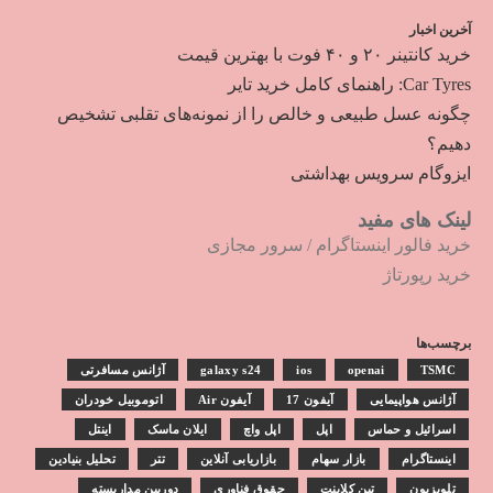
آخرین اخبار
خرید کانتینر ۲۰ و ۴۰ فوت با بهترین قیمت
Car Tyres: راهنمای کامل خرید تایر
چگونه عسل طبیعی و خالص را از نمونه‌های تقلبی تشخیص
دهیم؟
ایزوگام سرویس بهداشتی
لینک های مفید
خرید فالور اینستاگرام
/
سرور مجازی
خرید رپورتاژ
برچسب‌ها
TSMC
openai
ios
galaxy s24
آژانس مسافرتی
آژانس هواپیمایی
آیفون 17
آیفون Air
اتوموبیل خودران
اسرائیل و حماس
اپل
اپل واچ
ایلان ماسک
اینتل
اینستاگرام
بازار سهام
بازاریابی آنلاین
تتر
تحلیل بنیادین
تلویزیون
تین کلاینت
حقوق فناوری
دوربین مداربسته