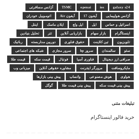
galaxy s24
ios
openai
TSMC
آژانس مسافرتی
آژانس هواپیمایی
آیفون 17
آیفون Air
اتوموبیل خودران
اسرائیل و حماس
اپل
اپل واچ
ایلان ماسک
اینتل
اینستاگرام
بازار سهام
بازاریابی آنلاین
تتر
تحلیل بنیادین
تلویزیون
تین کلاینت
حقوق فناوری
دوربین مداربسته
رباتیک
سئو
سالمندان
سرور hp
سرور مجازی
شبکه های اجتماعی
صرافی ارز دیجیتال
فناوری آسیا
فوتبال
قیمت سکه
قیمت طلا
مایکروسافت
مرورگر اینترنت
مشاوره حقوقی آنلاین
میزبانی وب
هواوی
هوش مصنوعی
واتساپ
پیش بینی بازارها
پیش بینی قیمت سکه
پیش بینی قیمت طلا
گوگل
تبلیغات متنی
خرید فالور اینستاگرام