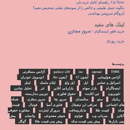
Car Tyres: راهنمای کامل خرید تایر
چگونه عسل طبیعی و خالص را از نمونه‌های تقلبی تشخیص دهیم؟
ایزوگام سرویس بهداشتی
لینک های مفید
سرور مجازی
خرید فالور اینستاگرام
/
خرید رپورتاژ
برچسب‌ها
TSMC
openai
ios
galaxy s24
آژانس مسافرتی
آژانس هواپیمایی
آیفون 17
آیفون Air
اتوموبیل خودران
اسرائیل و حماس
اپل
اپل واچ
ایلان ماسک
اینتل
اینستاگرام
بازار سهام
بازاریابی آنلاین
تتر
تحلیل بنیادین
تلویزیون
تین کلاینت
حقوق فناوری
دوربین مداربسته
رباتیک
سئو
سالمندان
سرور hp
سرور مجازی
شبکه
های اجتماعی
صرافی ارز دیجیتال
فناوری آسیا
فوتبال
قیمت
سکه
قیمت طلا
مایکروسافت
مرورگر اینترنت
مشاوره حقوقی
آنلاین
میزبانی وب
هواوی
هوش مصنوعی
واتساپ
پیش
بینی بازارها
پیش بینی قیمت سکه
پیش بینی قیمت طلا
گوگل