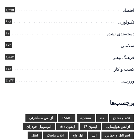
۱,۹۹۵
اقتصاد
۹۰۸
تکنولوژی
۱۱
دسته‌بندی نشده
۱۷۴
سلامتی
۲,۵۸۴
فرهنگ وهنر
۳۱۸
کسب و کار
۳,۱۴۳
ورزشی
برچسب‌ها
galaxy s24
ios
openai
TSMC
آژانس مسافرتی
آژانس هواپیمایی
آیفون 17
آیفون Air
اتوموبیل خودران
اسرائیل و حماس
اپل
اپل واچ
ایلان ماسک
اینتل