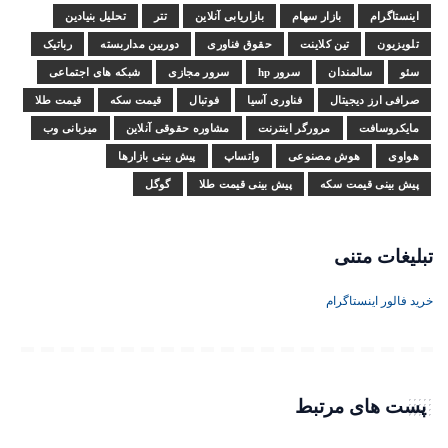
اینستاگرام
بازار سهام
بازاریابی آنلاین
تتر
تحلیل بنیادین
تلویزیون
تین کلاینت
حقوق فناوری
دوربین مداربسته
رباتیک
سئو
سالمندان
سرور hp
سرور مجازی
شبکه های اجتماعی
صرافی ارز دیجیتال
فناوری آسیا
فوتبال
قیمت سکه
قیمت طلا
مایکروسافت
مرورگر اینترنت
مشاوره حقوقی آنلاین
میزبانی وب
هواوی
هوش مصنوعی
واتساپ
پیش بینی بازارها
پیش بینی قیمت سکه
پیش بینی قیمت طلا
گوگل
تبلیغات متنی
خرید فالور اینستاگرام
پست های مرتبط