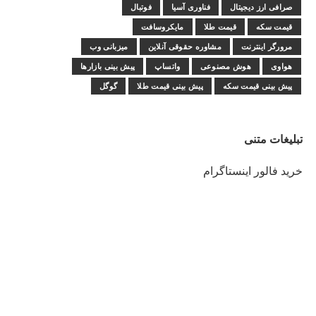
صرافی ارز دیجیتال
فناوری آسیا
فوتبال
قیمت سکه
قیمت طلا
مایکروسافت
مرورگر اینترنت
مشاوره حقوقی آنلاین
میزبانی وب
هواوی
هوش مصنوعی
واتساپ
پیش بینی بازارها
پیش بینی قیمت سکه
پیش بینی قیمت طلا
گوگل
تبلیغات متنی
خرید فالور اینستاگرام