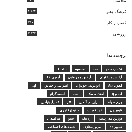
سلامتی
۲,۵۸۴
فرهنگ وهنر
۳۱۷
کسب و کار
۳,۱۴۳
ورزشی
برچسب‌ها
TSMC
openai
ios
galaxy s24
آژانس مسافرتی
آژانس هواپیمایی
آیفون 17
آیفون Air
اتوموبیل خودران
اسرائیل و حماس
اپل
اپل واچ
ایلان ماسک
اینتل
اینستاگرام
بازار سهام
بازاریابی آنلاین
تتر
تحلیل بنیادین
تلویزیون
تین کلاینت
حقوق فناوری
دوربین مداربسته
رباتیک
سئو
سالمندان
سرور hp
سرور مجازی
شبکه های اجتماعی